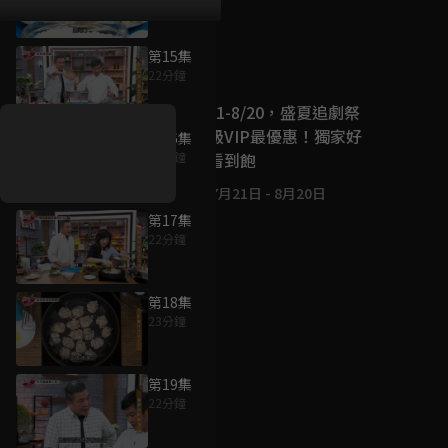
第15集
好康資訊
22分鐘
7/21-8/20，盛夏追劇祭
升級VIP最優惠！獨家好
第16集
戲看到飽
22分鐘
7月21日
-
8月20日
第17集
22分鐘
第18集
23分鐘
第19集
22分鐘