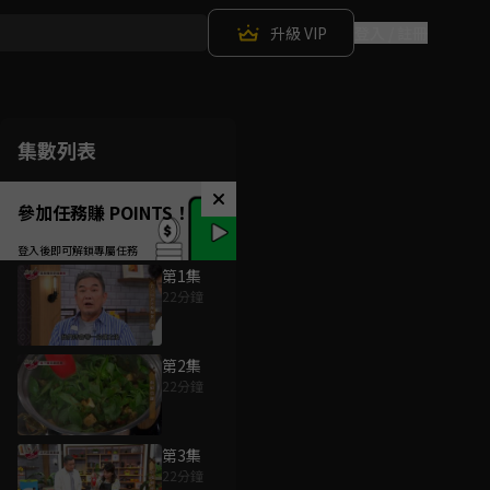
升級 VIP
登入 / 註冊
集數列表
參加任務賺 POINTS！
第1集
22分鐘
第2集
22分鐘
第3集
22分鐘