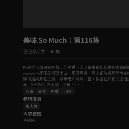
目前未允許這部影片在你所在的地區播放
美味 So Much
如有不便請見諒
：第116集
已完結 / 共 150 集
回首頁
吃美食不單只是味蕾上的享受，上了餐桌還能增進親友間的
來來來～即便是料理小白、家庭煮婦、煮夫都能輕鬆學會的各式菜
節目邀請知名主廚、專業老師齊聚一堂，教各位如何將各種
藝，SHOW出各家拿手料理！

無論是餐前小點至宴客大菜，就一起跟著《美味 So Muc
台灣
美食
免費
2020
參與演員
焦志方
內容標籤
普遍級