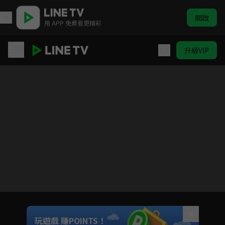
開啟
用 APP 免費看更精彩
升級VIP
無聊就完結
目前未允許這部影片在你所在的地區播放
如有不便請見諒
Unmute
玩遊戲 賺POINTS！