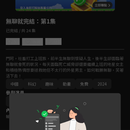
回首頁
登入後即可解鎖專屬任務
Play
無聊就完結
：第1集
已完結 / 共 24 集
5.0
分享
收藏
門珂，社畜打工上班族，前半生無聊到懷疑人生，後半生卻面臨著
無聊就會死的狀況。每天面臨死亡威脅卻還要繼續上班的地星女主
和積極熱情想要拯救她但不太行的外星男主，如何戰勝無聊，笑著
活下去！
中國
科幻
趣味
動畫
免費
2024
參與演員
王淼
高宇楠
內容標籤
輔導十五歲級