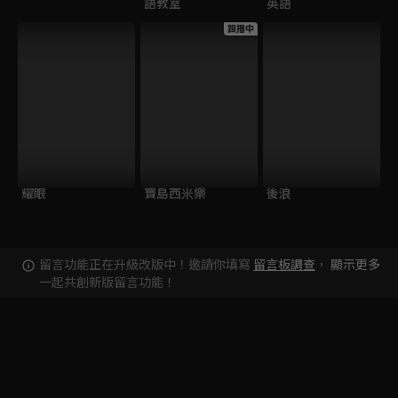
語教室
英語
跟播中
耀眼
寶島西米樂
後浪
留言功能正在升級改版中！邀請你填寫
留言板調查
，
顯示更多
一起共創新版留言功能！