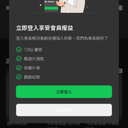
集數列表
反序
立即登入享受會員權益
登入會員解決看劇各種惱人的事，我們為會員提供了
1
2
3
4
5
6
720p 畫質
略過片頭尾
為您推薦
收藏片單
跟播中
跟播中
跟播中
觀劇紀錄
立即登入
直接觀看
請世界吃桌
今日免費版-空中英
今日免費版-大家說