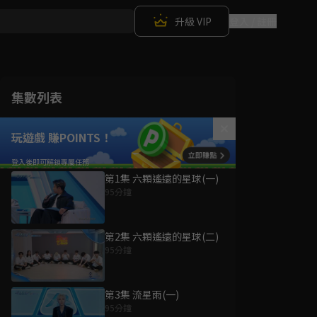
升級 VIP
登入 / 註冊
集數列表
玩遊戲 賺POINTS！
第1集 六顆遙遠的星球(一)
95分鐘
第2集 六顆遙遠的星球(二)
95分鐘
第3集 流星雨(一)
95分鐘