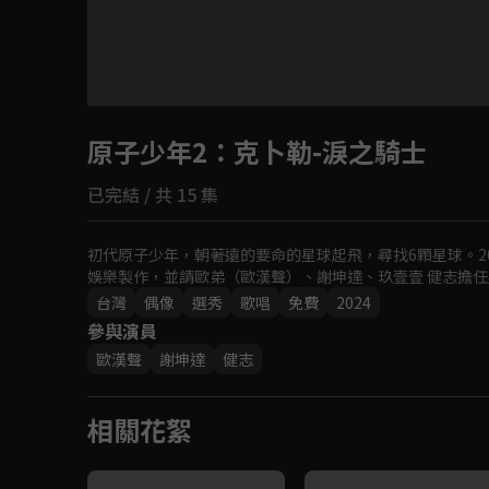
原子少年2
：克卜勒-淚之騎士
已完結 / 共 15 集
初代原子少年，朝著遠的要命的星球起飛，尋找6顆星球。2
娛樂製作，並請歐弟（歐漢聲）、謝坤達、玖壹壹 健志擔任
台灣
偶像
選秀
歌唱
免費
2024
參與演員
歐漢聲
謝坤達
健志
相關花絮