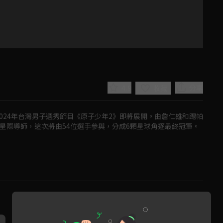
4.9
分享
收藏
024年台灣男子選秀節目《原子少年2》即將展開。由詹仁雄和踢帕
星際導師，這次將由54位選手參與，分成6顆星球角逐最終冠軍。
Play
Video