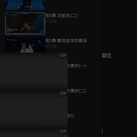
第4集 流星雨(二)
95分鐘
為您推薦
第5集 聽見星球的聲音
95分鐘
冥通銀行特約：翻生
VIP
爭霸戰
第6集 宇宙大爆炸(一)
已完結 / 共 1 集
95分鐘
第7集 宇宙大爆炸(二)
詐騙女王
VIP
95分鐘
已完結 / 共 1 集
第8集 時空旅行
95分鐘
飆速宅男 劇場版
VIP