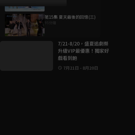
第15集 夏天最後的回憶(三)
95分鐘
好康資訊
7/21-8/20，盛夏追劇祭
升級VIP最優惠！獨家好
戲看到飽
7月21日
-
8月20日