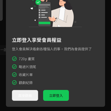
Special Stage：C.Holly-狄
Special Stage：申力安-Sec
連
娃
ret
立即登入享受會員權益
登入會員解決看劇各種惱人的事，我們為會員提供了
，一起共創新版留言功能！
顯示更多
720p 畫質
略過片頭尾
收藏片單
觀劇紀錄
直接觀看
立即登入