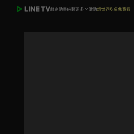
戲劇
動畫
綜藝
更多
活動
請世界吃桌免費看
原子少年2