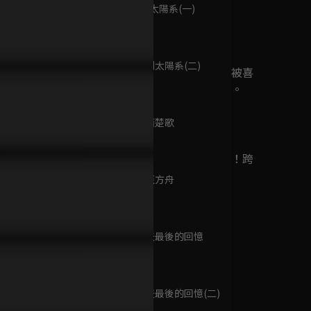
已完結 / 共 1 集
第9集 回到太陽系(一)
95分鐘
第10集 回到太陽系(二)
穎＆曾凱博-現代雙人舞
Nana＆風行者-懶得跟你講
少年致敬舞台
無意間變成狗，被喜
95分鐘
歡的女生撿回家。
已完結 / 共 14 集
第11集 四面楚歌
95分鐘
遊戲王～超融合！跨
越時空的羈絆～
第12集 諾亞方舟
已完結 / 共 1 集
95分鐘
第13集 夏天最後的回憶
自戀男神
95分鐘
已完結 / 共 1 集
第14集 夏天最後的回憶(二)
95分鐘