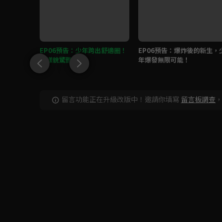
拿，快來
EP06預告：少年跨出舒適圈！
EP06預告：爆炸後的新生，
！
新樣貌驚艷導師
年爆發無限可能！
留言功能正在升級改版中！邀請你填寫
留言板調查