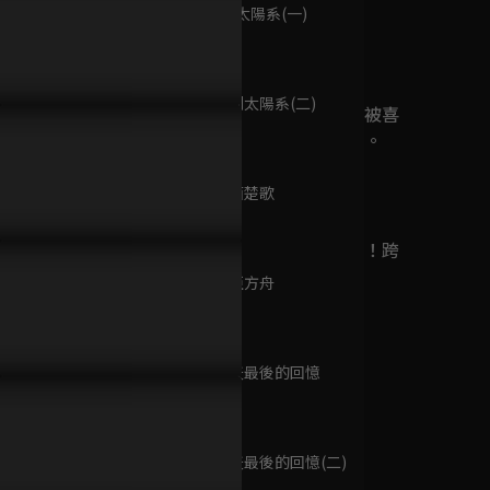
已完結 / 共 1 集
第9集 回到太陽系(一)
95分鐘
第10集 回到太陽系(二)
P04預告：世界冠軍流星導師
EP04預告：全新升級16蹲！晨
EP03預告
無意間變成狗，被喜
95分鐘
現，實力嚇壞風行者！
之星人人都是舞擔
動，學姐露
歡的女生撿回家。
已完結 / 共 14 集
第11集 四面楚歌
95分鐘
遊戲王～超融合！跨
越時空的羈絆～
第12集 諾亞方舟
已完結 / 共 1 集
95分鐘
第13集 夏天最後的回憶
自戀男神
95分鐘
已完結 / 共 1 集
第14集 夏天最後的回憶(二)
95分鐘