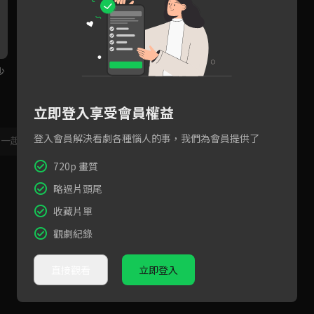
少
EP05預告：鑽石星球超出水準
EP05預告：最深情的克卜勒，
E
演出，歐爸感動落淚！
化身騎士守護在你身邊
出
立即登入享受會員權益
登入會員解決看劇各種惱人的事，我們為會員提供了
，一起共創新版留言功能！
顯示更多
720p 畫質
略過片頭尾
收藏片單
觀劇紀錄
直接觀看
立即登入