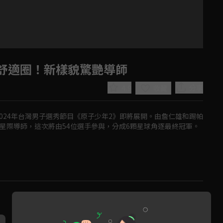
出舒適圈！新樣貌驚艷導師
4.9
分享
收藏
024年台灣男子選秀節目《原子少年2》即將展開。由詹仁雄和踢帕
星際導師，這次將由54位選手參與，分成6顆星球角逐最終冠軍。
Play
Video