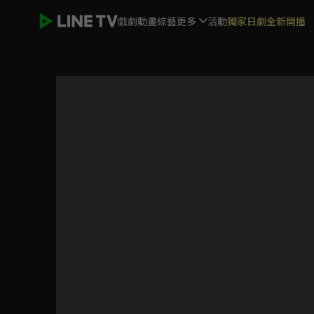
戲劇
動畫
綜藝
更多
活動
獨家日劇全新開播
原子少年2