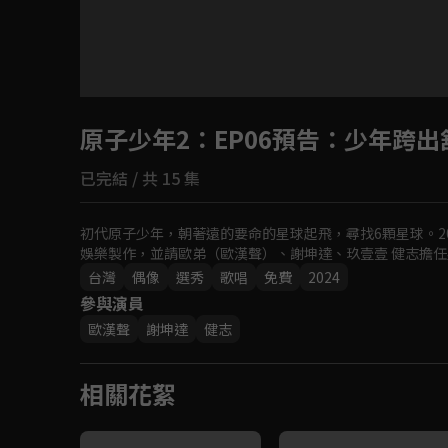
原子少年2
：EP06預告：少年跨
已完結 / 共 15 集
初代原子少年，朝著遠的要命的星球起飛，尋找6顆星球。2
娛樂製作，並請歐弟（歐漢聲）、謝坤達、玖壹壹 健志擔任
台灣
偶像
選秀
歌唱
免費
2024
參與演員
歐漢聲
謝坤達
健志
相關花絮