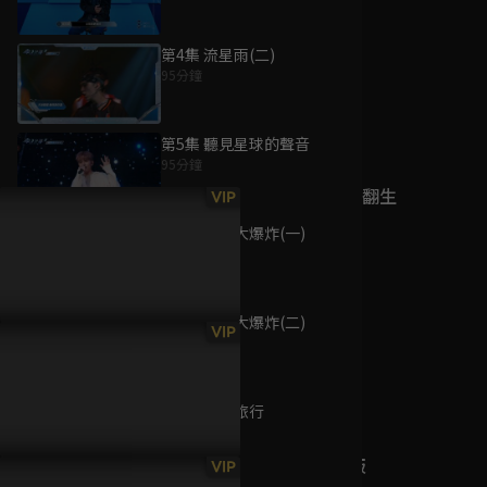
第4集 流星雨(二)
95分鐘
為您推薦
第5集 聽見星球的聲音
95分鐘
冥通銀行特約：翻生
VIP
爭霸戰
第6集 宇宙大爆炸(一)
已完結 / 共 1 集
95分鐘
第7集 宇宙大爆炸(二)
詐騙女王
VIP
95分鐘
已完結 / 共 1 集
第8集 時空旅行
95分鐘
飆速宅男 劇場版
VIP