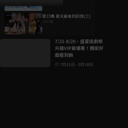
第15集 夏天最後的回憶(三)
95分鐘
好康資訊
7/21-8/20，盛夏追劇祭
升級VIP最優惠！獨家好
戲看到飽
7月21日
-
8月20日