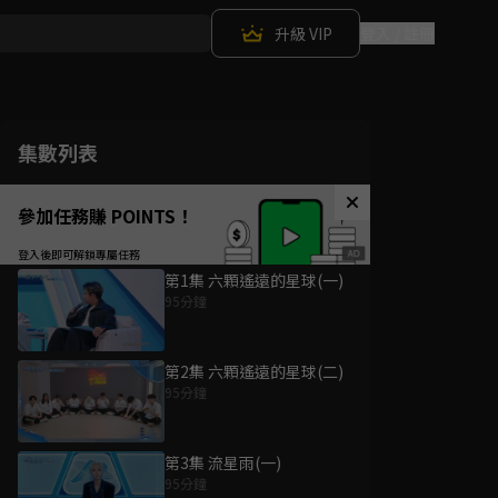
升級 VIP
登入 / 註冊
集數列表
參加任務賺 POINTS！
第1集 六顆遙遠的星球(一)
95分鐘
第2集 六顆遙遠的星球(二)
95分鐘
第3集 流星雨(一)
95分鐘