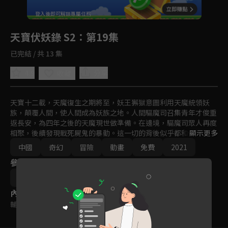
回首頁
登入後即可解鎖專屬任務
Play
天寶伏妖錄 S2
：第19集
已完結 / 共 13 集
4.9
分享
收藏
天寶十二載，天魔復生之期將至，妖王獬獄意圖利用天魔統領妖
族，顛覆人間，使人間成為妖族之地。人間驅魔司召集青年才俊重
返長安，為四年之後的天魔現世做準備。在邊境，驅魔司眾人再度
相聚，後續發現戰死屍鬼的暴動。這一切的背後似乎都和傳説中的
顯示更多
白鹿有關，白鹿究竟在何處呢？
中國
奇幻
冒險
動畫
免費
2021
參與演員
沈樂平
內容標籤
輔導十五歲級