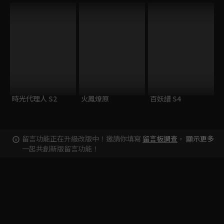
時光代理人 S2
火鳳燎原
百妖譜 S4
留言功能正在升級改版中！邀請你填寫
留言板調查
，
顯示更多
一起共創新版留言功能！