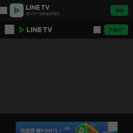
開啟
用 APP 免費看更精彩
升級VIP
天寶伏妖錄 S2
目前未允許這部影片在你所在的地區播放
如有不便請見諒
Unmute
玩遊戲 賺POINTS！