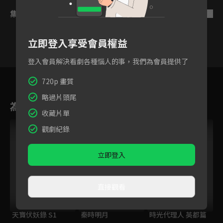
集數列表
反序
立即登入享受會員權益
登入會員解決看劇各種惱人的事，我們為會員提供了
16
17
18
19
20
21
22
720p 畫質
略過片頭尾
為您推薦
收藏片單
觀劇紀錄
立即登入
直接觀看
天寶伏妖錄 S1
秦時明月
時光代理人 英都篇