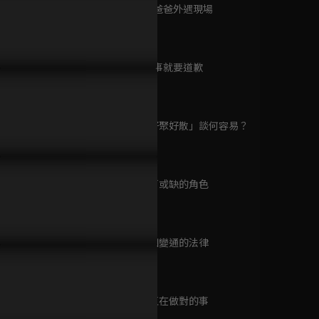
已完結 / 共 1 集
第8集 目睹爸爸外遇現場
61分鐘
第9集 做錯事就要道歉
牙還牙！南志鉉用事實重婚
無良小三竟煽動輿論逼迫南志
張娜拉南志
白雪公主非死不可
60分鐘
轉輿論反擊渣夫
鉉和解
婚官司還怎
已完結 / 共 14 集
第10集 「好聚好散」談何容易？
67分鐘
喜劇開場
已完結 / 共 10 集
第11集 不可或缺的角色
60分鐘
第12集 不知變通的法律
黑色止血鉗
68分鐘
已完結 / 共 10 集
第13集 一直在做對的事
60分鐘