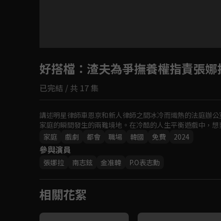
好搭檔
：渣夫為爭撫養權指責張娜
已完結 / 共 17 集
講述明星律師車恩京和新人律師之間冰冷而熾熱的法庭辦公
家庭的瞬間發生的兩難境地。在冷酷的人生平衡遊戲中，想
家庭
戲劇
都會
職場
韓國
免費
2024
參與演員
張娜拉
南志鉉
金准韓
P.O表志勳
相關花絮