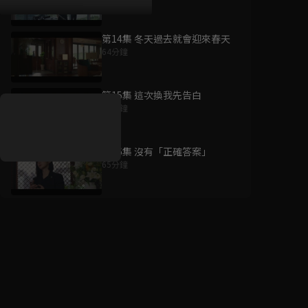
第14集 冬天過去就會迎來春天
64分鐘
好康資訊
第15集 這次換我先告白
7/21-8/20，盛夏追劇祭
60分鐘
升級VIP最優惠！獨家好
戲看到飽
第16集 沒有「正確答案」
7月21日
-
8月20日
65分鐘