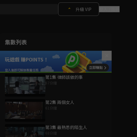
升級 VIP
登入 / 註冊
集數列表
玩遊戲 賺POINTS！
第1集 律師該做的事
67分鐘
第2集 兩個女人
61分鐘
第3集 最熟悉的陌生人
68分鐘