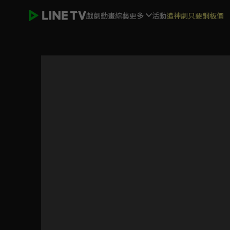
戲劇
動畫
綜藝
更多
活動
追神劇只要銅板價
好搭檔