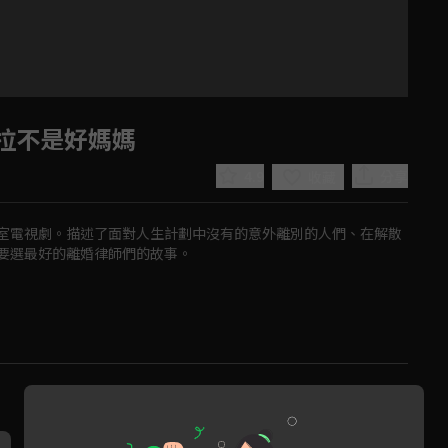
拉不是好媽媽
4.9
分享
收藏
室電視劇。描述了面對人生計劃中沒有的意外離別的人們、在解散
要選最好的離婚律師們的故事。
Play
Video