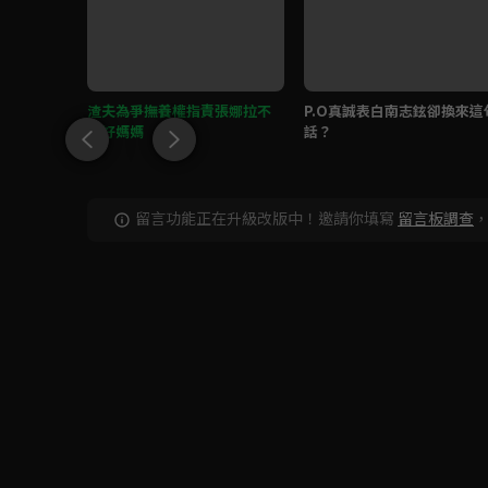
兒失蹤竟
渣夫為爭撫養權指責張娜拉不
P.O真誠表白南志鉉卻換來這
是好媽媽
話？
留言功能正在升級改版中！邀請你填寫
留言板調查