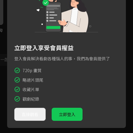
句
工作伴侶疑雲？南志鉉要金准
EP06預告：渣夫小三拿女兒撫
以
韓隱藏對張娜拉的情感！
養權脅迫張娜拉？
翻
立即登入享受會員權益
登入會員解決看劇各種惱人的事，我們為會員提供了
，一起共創新版留言功能！
顯示更多
720p 畫質
略過片頭尾
收藏片單
觀劇紀錄
直接觀看
立即登入