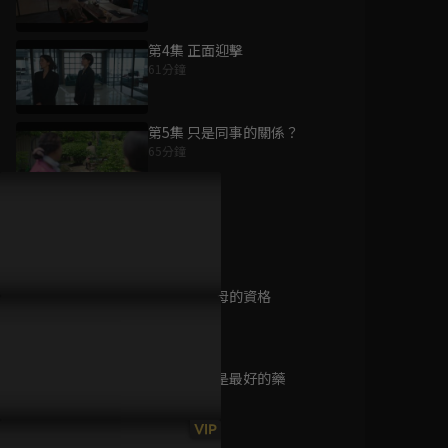
第4集 正面迎擊
61分鐘
為您推薦
第5集 只是同事的關係？
65分鐘
海盜船長與魔法鑽石
已完結 / 共 1 集
1～5集精華
69分鐘
第6集 當父母的資格
吃遍天下
64分鐘
已完結 / 共 10 集
第7集 時間是最好的藥
62分鐘
追殺胖老爹
VIP