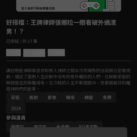
登入後即可解鎖專屬任務
Play
好搭檔
：王牌律師張娜拉一眼看破外遇渣
男！？
已完結 / 共 17 集
4.9
分享
收藏
講述明星律師車恩京和新人律師之間冰冷而熾熱的法庭辦公室電視
劇。描述了面對人生計劃中沒有的意外離別的人們、在解散家庭的
瞬間發生的兩難境地。在冷酷的人生平衡遊戲中，想要選最好的離
婚律師們的故事。
家庭
戲劇
都會
職場
韓國
免費
2024
參與演員
張娜拉
南志鉉
金准韓
P.O表志勳