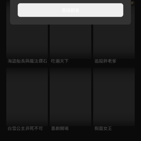
VIP
直接觀看
海盜船長與魔法鑽石
吃遍天下
追殺胖老爹
白雪公主非死不可
喜劇開場
假面女王