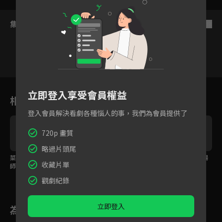
集數列表
反序
1～5集精
1
2
3
4
5
華
立即登入享受會員權益
相關花絮
登入會員解決看劇各種惱人的事，我們為會員提供了
720p 畫質
略過片頭尾
菜鳥南志鉉目擊明星律
王牌律師張娜拉一眼看
預告：律師小白的職場
收藏片單
師張娜拉的醫師老公偷
破外遇渣男！？
夢被碾碎
情！
觀劇紀錄
立即登入
為您推薦