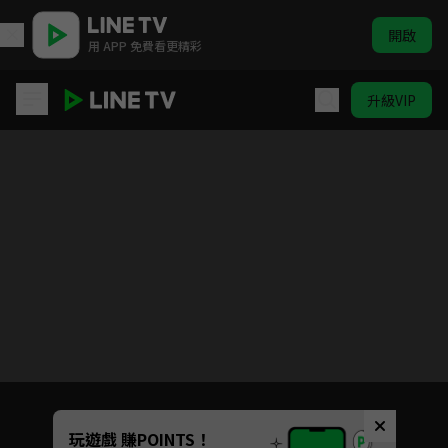
開啟
用 APP 免費看更精彩
升級VIP
皇帝聖印戰記
目前未允許這部影片在你所在的地區播放
如有不便請見諒
Unmute
玩遊戲 賺POINTS！