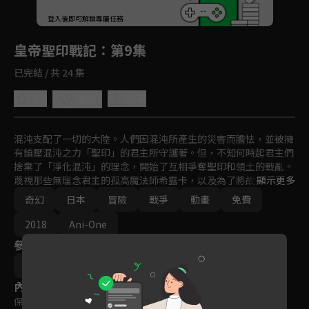
回首頁
登入後即可解鎖專屬任務
Play
皇帝聖印戰記
：第9集
已完結 / 共 24 集
5.0
分享
收藏
混沌支配了一切的大陸。人們因混沌所產生的災害而膽怯，並被擁
有鎮壓混沌之力「聖印」的君主所守護著。但，不知何時起君主們
捨棄了「淨化混沌」的理念，開始了互相爭奪聖印和領土的戰亂。
蔑視那些無理念君主的孤高魔法師希露卡，以及為了將故鄉從苛政
顯示更多
中解放而持續修煉之旅的流浪騎士提歐。

奇幻
日本
冒險
戰爭
動畫
免費
「我與騎士提歐的聖印立下契約，並宣誓永遠的忠誠」兩人交換的
主從之誓，會為混沌與戰亂的大陸帶來變革之風嗎！？圍繞秩序的
2018
Ani-One
結晶「皇帝聖印」展開的戰記幻想劇，現在啟動！
參與演員
畠山守
內容標籤
保護級