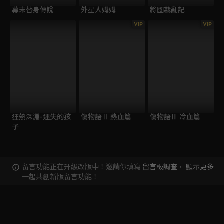
幕末替身傳說
外星人姆姆
將國戡亂記
VIP
VIP
狂熱深淵-迷失的孩
傷物語Ⅱ 熱血篇
傷物語Ⅲ 冷血篇
子
留言功能正在升級改版中！邀請你填寫
留言板調查
，
顯示更多
一起共創新版留言功能！