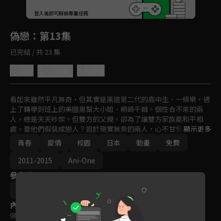
回首頁
登入後即可解鎖專屬任務
Play
偽戀
：第13集
已完結 / 共 23 集
3.7
分享
收藏
看起來雖然平凡無奇，但其實是黑道第二代的高中生．一條樂，遇
上了轉學到班上的美國黑幫大小姐．桐崎千棘。個性合不來的兩
人，總是天天吵架。但雙方的父親，卻為了讓雙方家族能和平相
處，要他們假裝成戀人？迫於現實無奈的兩人，心不甘情不願地開
顯示更多
始了咬牙切齒、動手動腳的「甜蜜」生活！
青春
愛情
校園
日本
動畫
免費
2011-2015
Ani-One
參與演員
新房昭之
內容標籤
保護級