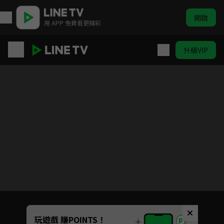
開啟
用 APP 免費看更精彩
升級VIP
偽戀
目前未允許這部影片在你所在的地區播放
如有不便請見諒
Unmute
玩遊戲 賺POINTS！