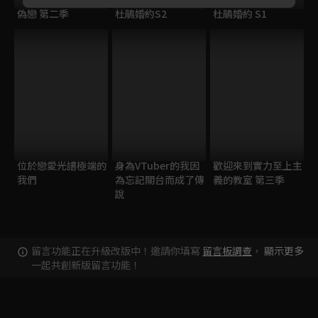
偽戀 第二季
杜鵑婚約S2
杜鵑婚約 S1
位於戀愛光譜極端的
身為VTuber的我因
歡迎來到實力至上主
我們
為忘記關台而成了傳
義的教室 第三季
說
留言功能正在升級改版中！邀請你填寫
留言板調查
，
顯示更多
一起共創新版留言功能！