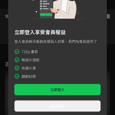
集數列表
反序
立即登入享受會員權益
登入會員解決看劇各種惱人的事，我們為會員提供了
10
11
12
13
14
15
1
720p 畫質
略過片頭尾
為您推薦
收藏片單
觀劇紀錄
立即登入
直接觀看