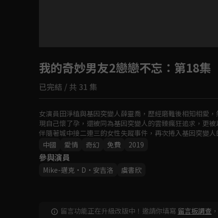
目前未允許這部影片在你所在的地區播放
我的奇妙男友2戀戀不忘
如有不便請見諒
：第18集
已完結 / 共 31 集
回首頁
女演員田淨植與基因突變人薛靈喬，歷經磨難後相知相愛，
現自己懷了孕，還被同為基因突變人的雲臻瘋狂追求，更被
伴隨著城中接二連三的女性失蹤事件，再次捲入基因突變人
中國
愛情
奇幻
免費
2019
參與演員
Mike-邁克·D·安吉洛
虞書欣
留言功能正在升級改版中！邀請你填寫
留言板調查