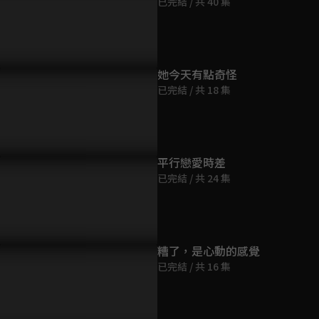
已完結 / 共 40 集
第9集
45分鐘
第10集
她今天有點奇怪
44分鐘
已完結 / 共 18 集
第11集
42分鐘
平行戀愛時差
已完結 / 共 24 集
第12集
44分鐘
第13集
糟了，是心動的感覺
45分鐘
已完結 / 共 16 集
第14集
43分鐘