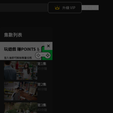
升級 VIP
登入 / 註冊
集數列表
玩遊戲 賺POINTS！
第1集
45分鐘
第2集
48分鐘
第3集
43分鐘