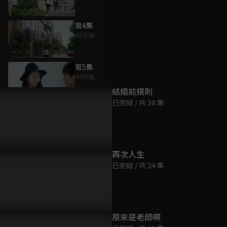
第4集
44分鐘
為您推薦
第5集
44分鐘
結婚前規則
已完結 / 共 38 集
第6集
43分鐘
第7集
再次人生
45分鐘
已完結 / 共 24 集
第8集
48分鐘
原來是老師啊