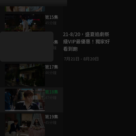
第15集
好康資訊
45分鐘
7/21-8/20，盛夏追劇祭
升級VIP最優惠！獨家好
第16集
戲看到飽
45分鐘
7月21日
-
8月20日
第17集
46分鐘
第18集
47分鐘
第19集
45分鐘