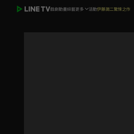
戲劇
動畫
綜藝
更多
活動
伊藤潤二驚悚之作
我的奇妙男友2戀戀不忘