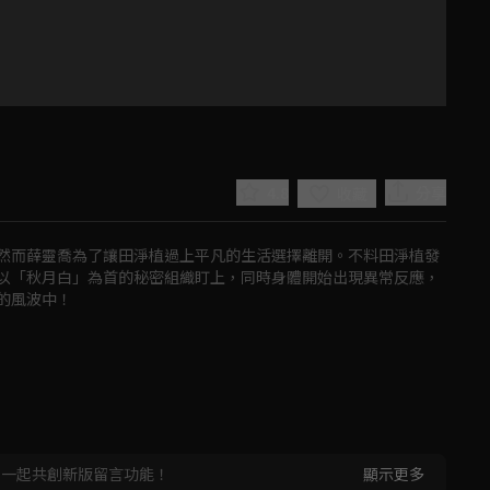
4.8
分享
收藏
然而薛靈喬為了讓田淨植過上平凡的生活選擇離開。不料田淨植發
以「秋月白」為首的秘密組織盯上，同時身體開始出現異常反應，
的風波中！
Play
Video
，一起共創新版留言功能！
顯示更多