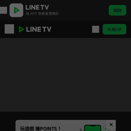
開啟
用 APP 免費看更精彩
升級VIP
(國語)葬送的芙莉蓮
目前未允許這部影片在你所在的地區播放
如有不便請見諒
Unmute
玩遊戲 賺POINTS！