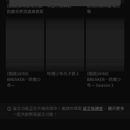
(國語)擁有超常技能
本田小狼與我
葬送的芙莉蓮 第二
的異世界流浪美食家
季
(國語)WIND
地縛少年花子君 2
(國語)WIND
BREAKER—防風少
BREAKER—防風少
年—
年— Season 2
留言功能正在升級改版中！邀請你填寫
留言板調查
，
顯示更多
一起共創新版留言功能！