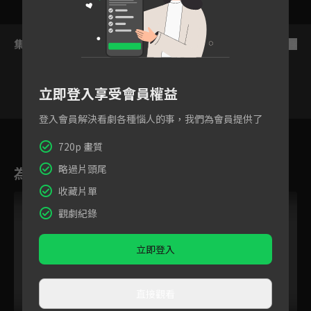
集數列表
反序
立即登入享受會員權益
登入會員解決看劇各種惱人的事，我們為會員提供了
21
22
23
24
25
26
2
720p 畫質
略過片頭尾
為您推薦
收藏片單
觀劇紀錄
立即登入
直接觀看