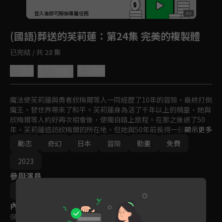
回首頁
登入後即可解鎖專屬任務
Play
(國語)葬送的芙莉蓮
：第24集 完美的複製體
已完結 / 共 28 集
5.0
分享
收藏
魔法使芙莉蓮與勇者欣梅爾等人一同經歷了10年的冒險，最終打倒
魔王，替世界帶來了和平。芙莉蓮身為活了千年以上的精靈，她與
欣梅爾等人約好再次相會後，便獨自踏上旅程。在那之後過了50
年，芙莉蓮造訪欣梅爾的所在地，但她與50年前長得一模一樣，相
顯示更多
較之下欣梅爾已經老去，早已時日無多。之後，芙莉蓮親眼見到過
勵志
奇幻
日本
冒險
動畫
免費
世的欣梅爾，深深體悟自己至今都沒有去「了解他人」，對此感到
懊悔的她，決定「為了了解他人」而踏上旅程。與各種人的邂逅，
2023
以及各式各樣的遭遇，正在這趟旅程的前方等著她。
參與演員
齊藤圭一郎
內容標籤
保護級