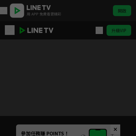
開啟
用 APP 免費看更精彩
升級VIP
(國語)葬送的芙莉蓮
目前未允許這部影片在你所在的地區播放
如有不便請見諒
Unmute
參加任務賺 POINTS！