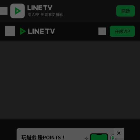
開啟
用 APP 免費看更精彩
升級VIP
(國語)葬送的芙莉蓮
目前未允許這部影片在你所在的地區播放
如有不便請見諒
Unmute
玩遊戲 賺POINTS！