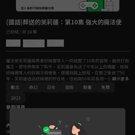
回首頁
登入後即可解鎖專屬任務
Play
(國語)葬送的芙莉蓮
：第10集 強大的魔法使
已完結 / 共 28 集
5.0
分享
收藏
魔法使芙莉蓮與勇者欣梅爾等人一同經歷了10年的冒險，最終打倒
魔王，替世界帶來了和平。芙莉蓮身為活了千年以上的精靈，她與
欣梅爾等人約好再次相會後，便獨自踏上旅程。在那之後過了50
年，芙莉蓮造訪欣梅爾的所在地，但她與50年前長得一模一樣，相
顯示更多
較之下欣梅爾已經老去，早已時日無多。之後，芙莉蓮親眼見到過
勵志
奇幻
日本
冒險
動畫
免費
世的欣梅爾，深深體悟自己至今都沒有去「了解他人」，對此感到
懊悔的她，決定「為了了解他人」而踏上旅程。與各種人的邂逅，
2023
以及各式各樣的遭遇，正在這趟旅程的前方等著她。
參與演員
齊藤圭一郎
內容標籤
保護級