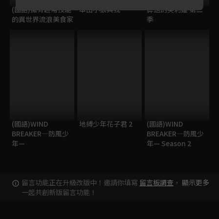
(國語)擁有超常技能
本田小狼與我
葬送的芙莉蓮 第二
的異世界流浪美食家
季
(國語)WIND
地縛少年花子君 2
(國語)WIND
BREAKER—防風少
BREAKER—防風少
年—
年— Season 2
留言功能正在升級改版中！邀請你填寫
留言板調查
，
顯示更多
一起共創新版留言功能！