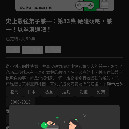
回首頁
登入後即可解鎖專屬任務
Play
史上最強弟子兼一
：第33集 硬碰硬吧，兼
一！以拳溝通吧！
已完結 / 共 50 集
4.5
分享
收藏
從小到大個性怯懦，做事沒毅力而從小被欺負到大的兼一，遇到了
充滿正義感又有一身好武藝的美羽。在一次意外中，美羽得知兼一
被欺負的事，於是介紹他到一個一定會讓修行者變強的道館。兼一
於是照著美羽畫的地圖，來到了這間充滿謎團的道館。不過，這裡
顯示更多
其實是窮究武技於頂點，一群絕世高手們的齊聚之地「梁山
格鬥
日本
熱血
運動
動畫
免費
泊」！！
2000-2010
參與演員
龜垣一
內容標籤