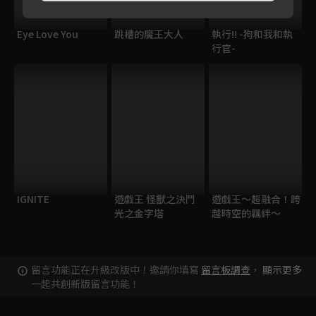
Eye Love You
跳槽的魔王大人
執行!! -狗和我和執
行官-
IGNITE
遊戲王 怪獸之決鬥
遊戲王～超融合！跨
光之金字塔
越時空的羈絆～
留言功能正在升級改版中！邀請你填寫
留言板調查
，
顯示更多
一起共創新版留言功能！