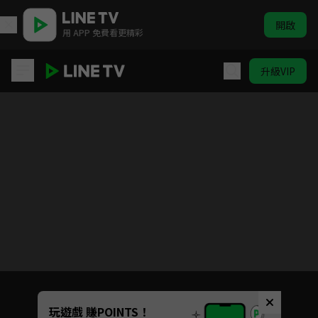
開啟
用 APP 免費看更精彩
升級VIP
史上最強弟子兼一
目前未允許這部影片在你所在的地區播放
如有不便請見諒
Unmute
玩遊戲 賺POINTS！