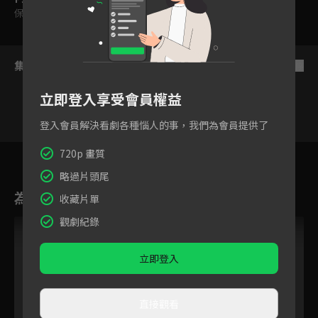
保護級
集數列表
反序
立即登入享受會員權益
登入會員解決看劇各種惱人的事，我們為會員提供了
30
31
32
33
34
35
3
720p 畫質
略過片頭尾
為您推薦
收藏片單
觀劇紀錄
立即登入
直接觀看