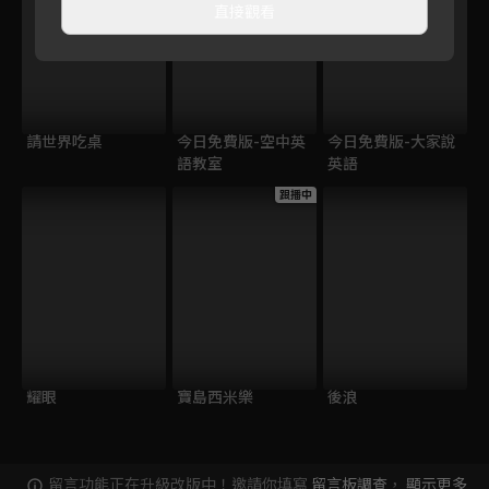
直接觀看
請世界吃桌
今日免費版-空中英
今日免費版-大家說
語教室
英語
跟播中
耀眼
寶島西米樂
後浪
留言功能正在升級改版中！邀請你填寫
留言板調查
，
顯示更多