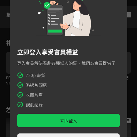
集數列表
反序
相關花絮
立即登入享受會員權益
登入會員解決看劇各種惱人的事，我們為會員提供了
720p 畫質
EP06預告：玉米田裡的
沉浸式體驗和朴海鎮一
節目計畫之外？姐弟們
Supernova，車太鉉是
起做菜
和製作單位下戰帖！
略過片頭尾
綜藝高手？
收藏片單
觀劇紀錄
為您推薦
立即登入
跟播中
跟播中
跟播中