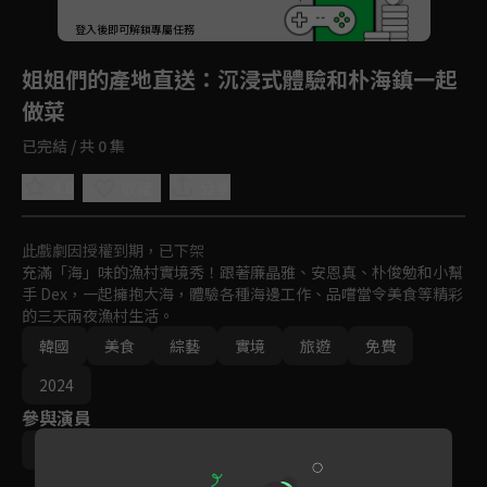
登入後即可解鎖專屬任務
Play
姐姐們的產地直送
：沉浸式體驗和朴海鎮一起
做菜
已完結 / 共 0 集
4.8
分享
收藏
此戲劇因授權到期，已下架
充滿「海」味的漁村實境秀！跟著廉晶雅、安恩真、朴俊勉和小幫
手 Dex，一起擁抱大海，體驗各種海邊工作、品嚐當令美食等精彩
的三天兩夜漁村生活。
韓國
美食
綜藝
實境
旅遊
免費
2024
參與演員
廉晶雅
安恩真
朴俊勉
Dex