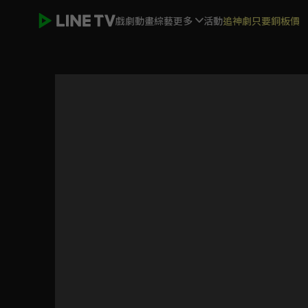
戲劇
動畫
綜藝
更多
活動
追神劇只要銅板價
彈一場完美戀愛