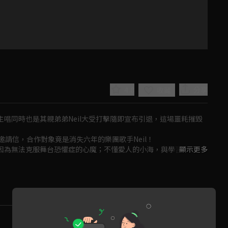
4.8
分享
收藏
，主唱同時也是其親弟弟Neil大受打擊隨即宣布引退，這場噩耗摧毀
信，合作對象竟是消失六年的樂團歌手Neil！

是因為無法克服舞台恐懼症的心魔；不懂愛人的小海，與學習重拾自
顯示更多
要讓世界聽見他們嶄新的聲音。
Play
Video