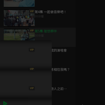
VIP
第4集 一起做音樂吧！
30分鐘
為您推薦
VIP
第5集 理想夥伴
30分鐘
恆久定律
已完結 / 共 11 集
VIP
第6集 未完成的演唱會
27分鐘
VIP
第7集 你願意相信我嗎？
保留席位
30分鐘
已完結 / 共 11 集
VIP
第8集 成為戀人之前⋯
29分鐘
[Eng Sub]