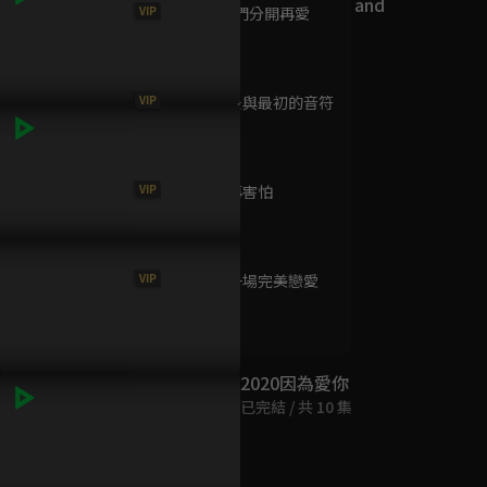
HIStory2_Shi and
VIP
第9集 讓我們分開再愛
Fei
30分鐘
已完結 / 共 8 集
VIP
第10集 最後與最初的音符
印象 青春
27分鐘
已完結 / 共 9 集
的吻就是我的最佳良藥
EP11預告：我陪你一起，用最
終於修成正果
完整的你回歸吧！
己的感情甜吻
VIP
第11集 不再害怕
30分鐘
絕對佔領
已完結 / 共 11 集
VIP
第12集 彈一場完美戀愛
26分鐘
2020因為愛你
已完結 / 共 10 集