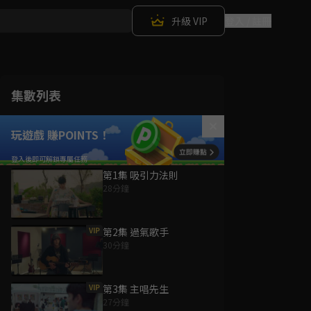
升級 VIP
登入 / 註冊
集數列表
玩遊戲 賺POINTS！
第1集 吸引力法則
28分鐘
VIP
第2集 過氣歌手
30分鐘
VIP
第3集 主唱先生
27分鐘