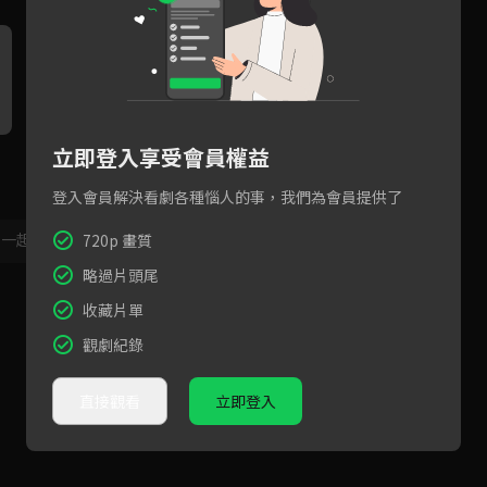
立即登入享受會員權益
EP12預告：小海的秘密禮物，
我的頭號粉絲居然是你！？
你
為你彈一首完美戀愛
登入會員解決看劇各種惱人的事，我們為會員提供了
，一起共創新版留言功能！
顯示更多
720p 畫質
略過片頭尾
收藏片單
觀劇紀錄
直接觀看
立即登入