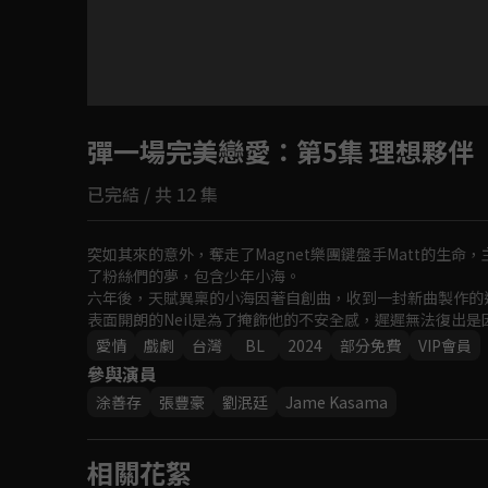
目前未允許這部影片在你所在的地區播放
彈一場完美戀愛
如有不便請見諒
：第5集 理想夥伴
已完結 / 共 12 集
回首頁
突如其來的意外，奪走了Magnet樂團鍵盤手Matt的生命
了粉絲們的夢，包含少年小海。

六年後，天賦異稟的小海因著自創曲，收到一封新曲製作的邀請
表面開朗的Neil是為了掩飾他的不安全感，遲遲無法復出
信的Neil，兩人在音樂中療癒彼此、在愛情裡雙向奔赴，
愛情
戲劇
台灣
BL
2024
部分免費
VIP會員
參與演員
涂善存
張豐豪
劉泯廷
Jame Kasama
相關花絮