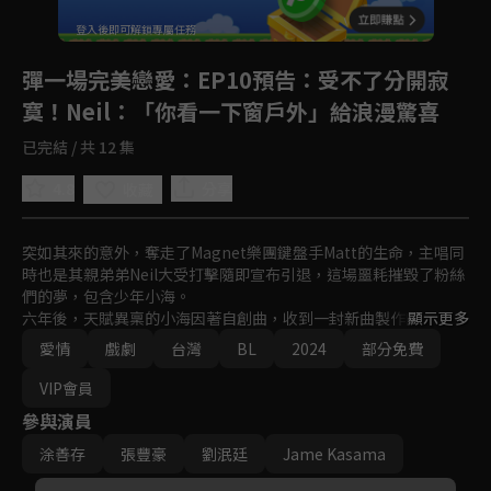
登入後即可解鎖專屬任務
Play
彈一場完美戀愛
：EP10預告：受不了分開寂
寞！Neil：「你看一下窗戶外」給浪漫驚喜
已完結 / 共 12 集
4.8
分享
收藏
突如其來的意外，奪走了Magnet樂團鍵盤手Matt的生命，主唱同
時也是其親弟弟Neil大受打擊隨即宣布引退，這場噩耗摧毀了粉絲
們的夢，包含少年小海。

六年後，天賦異稟的小海因著自創曲，收到一封新曲製作的邀請
顯示更多
信，合作對象竟是消失六年的樂團歌手Neil！

愛情
戲劇
台灣
BL
2024
部分免費
表面開朗的Neil是為了掩飾他的不安全感，遲遲無法復出是因為無
法克服舞台恐懼症的心魔；不懂愛人的小海，與學習重拾自信的N
VIP會員
eil，兩人在音樂中療癒彼此、在愛情裡雙向奔赴，要讓世界聽見他
參與演員
們嶄新的聲音。
涂善存
張豐豪
劉泯廷
Jame Kasama