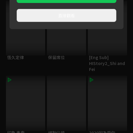
直接觀看
恆久定律
保留席位
[Eng Sub]
HIStory2_Shi and
Fei
印象 青春
絕對佔領
2020因為愛你