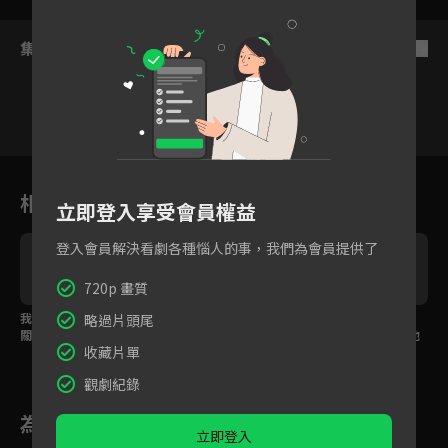
集數列表
反序
VIP
VIP
VIP
VIP
VIP
1
2
3
4
5
6
相關花絮
立即登入享受會員權益
登入會員解決看劇各種惱人的事，我們為會員提供了
720p 畫質
我好想你！小海完成閉
EP10預告：受不了分開
小海提出想「暫時分
略過片頭尾
r
關Neil思念擁抱吻
寂寞！Neil：「你看一
開」，原因都是為了他
收藏片單
下窗戶外」給浪漫驚喜
觀劇紀錄
為您推薦
立即登入