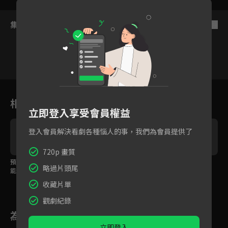
集數列表
反序
VIP
VIP
VIP
VIP
VIP
1
2
3
4
5
6
相關花絮
立即登入享受會員權益
登入會員解決看劇各種惱人的事，我們為會員提供了
720p 畫質
豐
預告：因為有你，我才
預告：天才少年追星成
預告：練團不只彈吉
略過片頭尾
能重返舞台！
功？喜歡你的音樂也喜
他，還想跟你談戀愛！
歡你
收藏片單
觀劇紀錄
為您推薦
立即登入