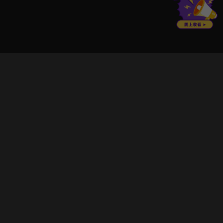
立即登入享受會員權益。
解鎖更多專屬功能，追劇更便利！
登入 / 註冊