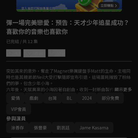
登入後即可解鎖專屬任務
Play
彈一場完美戀愛
：預告：天才少年追星成功？
喜歡你的音樂也喜歡你
已完結 / 共 12 集
4.8
分享
收藏
突如其來的意外，奪走了Magnet樂團鍵盤手Matt的生命，主唱同
時也是其親弟弟Neil大受打擊隨即宣布引退，這場噩耗摧毀了粉絲
們的夢，包含少年小海。

六年後，天賦異稟的小海因著自創曲，收到一封新曲製作的邀請
顯示更多
信，合作對象竟是消失六年的樂團歌手Neil！

愛情
戲劇
台灣
BL
2024
部分免費
表面開朗的Neil是為了掩飾他的不安全感，遲遲無法復出是因為無
法克服舞台恐懼症的心魔；不懂愛人的小海，與學習重拾自信的N
VIP會員
eil，兩人在音樂中療癒彼此、在愛情裡雙向奔赴，要讓世界聽見他
參與演員
們嶄新的聲音。
涂善存
張豐豪
劉泯廷
Jame Kasama