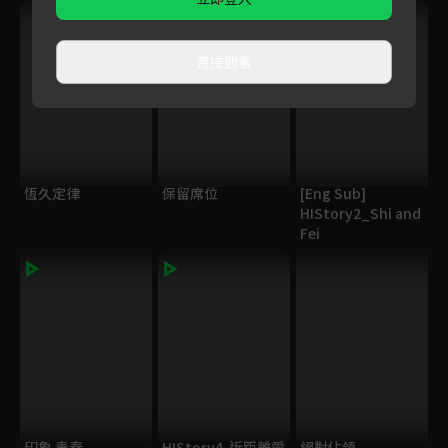
直接觀看
恆久定律
保留席位
[Eng Sub]
HIStory2_Shi and
Fei
印象 青春
HIStory4-近距離愛
絕對佔領