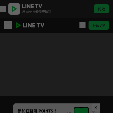
開啟
用 APP 免費看更精彩
升級VIP
新哆啦A夢 #431-#530
目前未允許這部影片在你所在的地區播放
如有不便請見諒
Unmute
參加任務賺 POINTS！