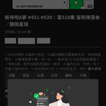
回首頁
登入後即可解鎖專屬任務
Play
新哆啦A夢 #431-#530
：第510集 冒險降落傘
／顛倒星球
已完結 / 共 100 集
4.7
分享
收藏
一位名叫野比大雄的小學生。大雄在運動方面毫無天份，考試總是
零分，又懶惰愛睡午覺。有一天，一隻來自 22 世紀的貓型機器人
「哆啦A夢」突然出現在他面前。原來，大雄的玄孫「世修」為了
改變大雄的未來，以及改善自己在 22 世紀的生活，特地將哆啦Ａ
顯示更多
夢送回現代幫助大雄。哆啦A夢擁有各式各樣的未來道具，可以幫
校園
家庭
友情
日本
趣味
卡通
助大雄解決難題。
日常
動畫
免費
2019
2020
內容標籤
普遍級