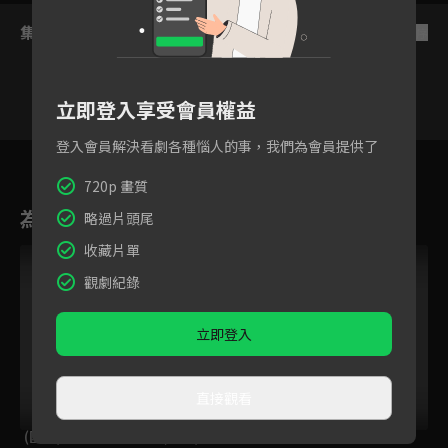
集數列表
反序
立即登入享受會員權益
登入會員解決看劇各種惱人的事，我們為會員提供了
507
508
509
510
511
512
51
720p 畫質
為您推薦
略過片頭尾
收藏片單
觀劇紀錄
立即登入
直接觀看
(國語)新哆啦A夢
(國語)新哆啦A夢
羅米熊與丹米兔