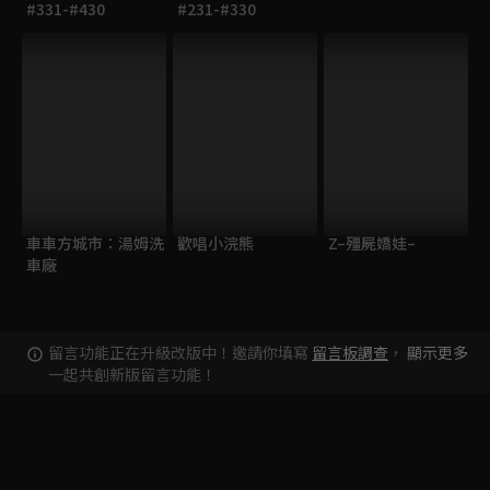
#331-#430
#231-#330
車車方城市：湯姆洗
歡唱小浣熊
Z–殭屍嬌娃–
車廠
留言功能正在升級改版中！邀請你填寫
留言板調查
，
顯示更多
一起共創新版留言功能！