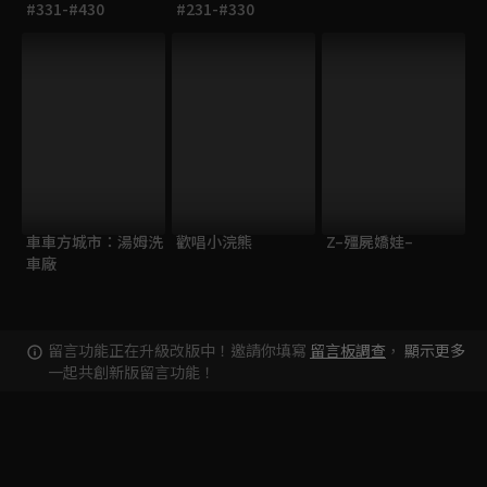
#331-#430
#231-#330
車車方城市：湯姆洗
歡唱小浣熊
Z–殭屍嬌娃–
車廠
留言功能正在升級改版中！邀請你填寫
留言板調查
，
顯示更多
一起共創新版留言功能！