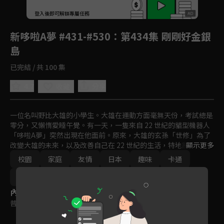
回首頁
登入後即可解鎖專屬任務
Play
新哆啦A夢 #431-#530
：第434集 剛剛好金銀
島
已完結 / 共 100 集
4.7
分享
收藏
一位名叫野比大雄的小學生。大雄在運動方面毫無天份，考試總是
零分，又懶惰愛睡午覺。有一天，一隻來自 22 世紀的貓型機器人
「哆啦A夢」突然出現在他面前。原來，大雄的玄孫「世修」為了
改變大雄的未來，以及改善自己在 22 世紀的生活，特地將哆啦Ａ
顯示更多
夢送回現代幫助大雄。哆啦A夢擁有各式各樣的未來道具，可以幫
校園
家庭
友情
日本
趣味
卡通
助大雄解決難題。
日常
動畫
免費
2019
2020
內容標籤
普遍級