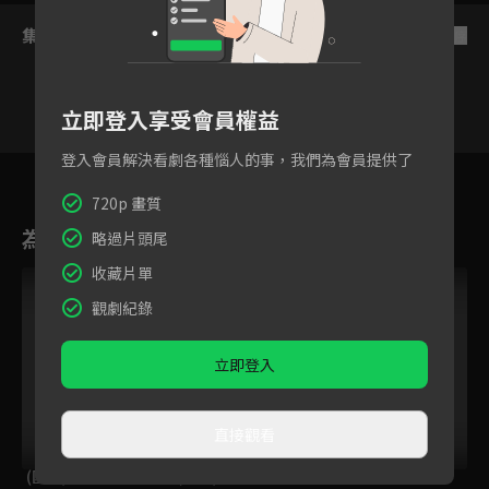
集數列表
反序
立即登入享受會員權益
登入會員解決看劇各種惱人的事，我們為會員提供了
431
432
433
434
435
436
43
720p 畫質
為您推薦
略過片頭尾
收藏片單
觀劇紀錄
立即登入
直接觀看
(國語)新哆啦A夢
(國語)新哆啦A夢
羅米熊與丹米兔