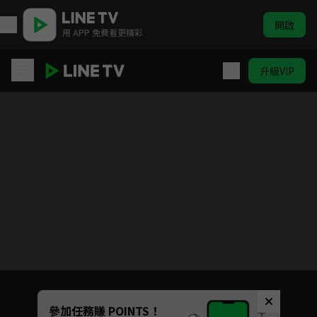
開啟
用 APP 免費看更精彩
升級VIP
新哆啦A夢 #431-#530
目前未允許這部影片在你所在的地區播放
如有不便請見諒
Unmute
參加任務賺 POINTS！