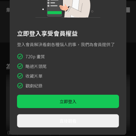
集數列表
反序
立即登入享受會員權益
登入會員解決看劇各種惱人的事，我們為會員提供了
440
441
442
443
444
445
44
720p 畫質
為您推薦
略過片頭尾
收藏片單
觀劇紀錄
立即登入
直接觀看
(國語)新哆啦A夢
(國語)新哆啦A夢
羅米熊與丹米兔