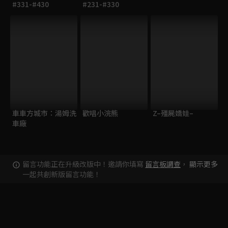
#331-#430
#231-#330
車車方城市：湯姆洗
歡唱小浣熊
Z–殭屍嬌娃–
車廠
留言功能正在升級改版中！邀請你填寫
留言板調查
，
顯示更多
一起共創新版留言功能！