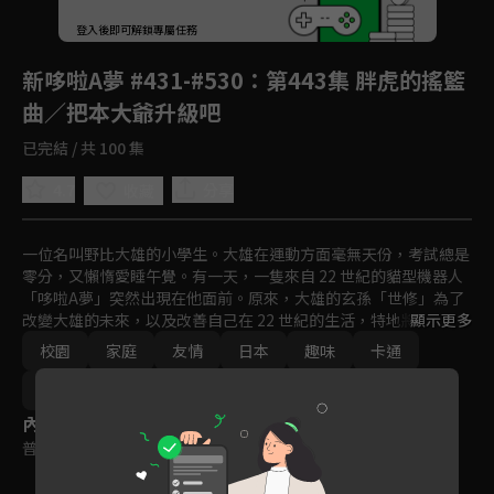
回首頁
登入後即可解鎖專屬任務
Play
新哆啦A夢 #431-#530
：第443集 胖虎的搖籃
曲／把本大爺升級吧
已完結 / 共 100 集
4.7
分享
收藏
一位名叫野比大雄的小學生。大雄在運動方面毫無天份，考試總是
零分，又懶惰愛睡午覺。有一天，一隻來自 22 世紀的貓型機器人
「哆啦A夢」突然出現在他面前。原來，大雄的玄孫「世修」為了
改變大雄的未來，以及改善自己在 22 世紀的生活，特地將哆啦Ａ
顯示更多
夢送回現代幫助大雄。哆啦A夢擁有各式各樣的未來道具，可以幫
校園
家庭
友情
日本
趣味
卡通
助大雄解決難題。
日常
動畫
免費
2019
2020
內容標籤
普遍級