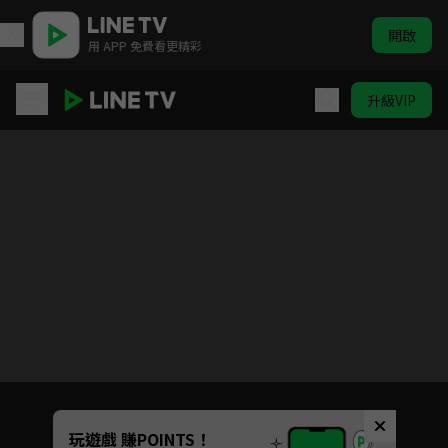
開啟
用 APP 免費看更精彩
升級VIP
新哆啦A夢 #431-#530
目前未允許這部影片在你所在的地區播放
如有不便請見諒
Unmute
玩遊戲 賺POINTS！