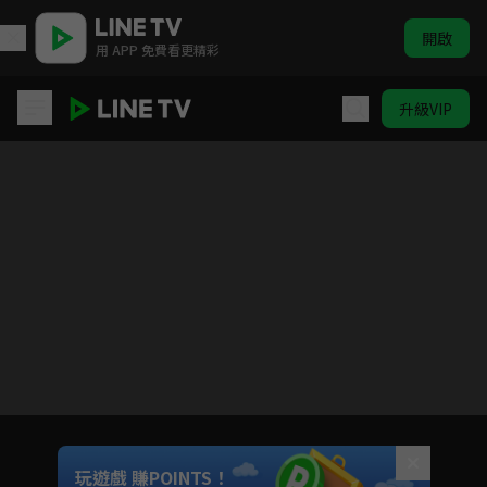
開啟
用 APP 免費看更精彩
升級VIP
這個世界漏洞百出
目前未允許這部影片在你所在的地區播放
如有不便請見諒
Unmute
玩遊戲 賺POINTS！