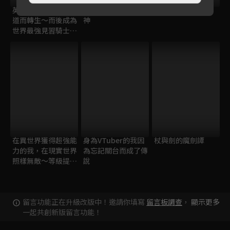
英雄王，為了窮盡武
百鍊霸王與聖約女武
勇者之渣
道而轉生～而後成為
神
世界最強見習騎士♀
～
在異世界獲得超強能
身為VTuber的我因
杖與劍的魔劍譚
力的我，在現實世界
為忘記關台而成了傳
照樣無敵～等級提升
說
改變人生命運～
留言功能正在升級改版中！邀請你填寫
留言板調查
，
顯示更多
一起共創新版留言功能！