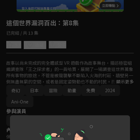
回首頁
登入後即可解鎖專屬任務
Play
這個世界漏洞百出
：第8集
已完結 / 共 13 集
5.0
分享
收藏
故事以尚未完成的完全體感型 VR 遊戲作為故事舞台，描述極密組
織調查隊「王之探求者」的一員哈賈，展開了一場調查這世界萬象
所有事物的旅途，不管是被龍襲擊不斷陷入火海的村莊、牆壁另一
側無盡無窮的空間，或者是固定姿勢動也不動的村民。而他與在起
顯示更多
始之村救下的少女妮可拉在這世界不斷的旅行，真正目的是為這個
奇幻
日本
冒險
動畫
免費
2024
世界除錯。
Ani-One
參與演員
馬引圭
內容標籤
保護級