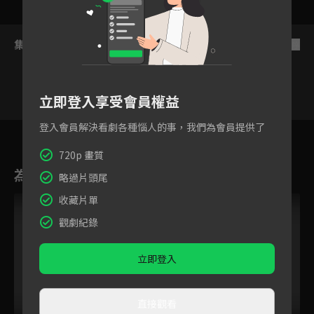
集數列表
反序
立即登入享受會員權益
登入會員解決看劇各種惱人的事，我們為會員提供了
5
6
7
8
9
10
11
720p 畫質
為您推薦
略過片頭尾
收藏片單
觀劇紀錄
立即登入
直接觀看