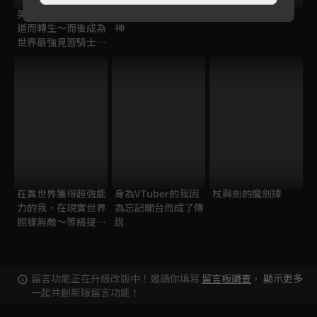
英雄王，為了窮盡武
百鍊霸王與聖約女武
勇者之渣
道而轉生～而後成為
神
世界最強見習騎士♀
～
在異世界獲得超強能
身為VTuber的我因
杖與劍的魔劍譚
力的我，在現實世界
為忘記關台而成了傳
照樣無敵～等級提升
說
改變人生命運～
留言功能正在升級改版中！邀請你填寫
留言板調查
，
顯示更多
一起共創新版留言功能！