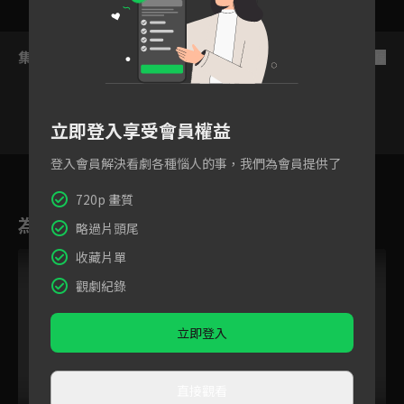
集數列表
反序
立即登入享受會員權益
登入會員解決看劇各種惱人的事，我們為會員提供了
8
9
10
11
12
13
720p 畫質
為您推薦
略過片頭尾
收藏片單
觀劇紀錄
立即登入
直接觀看