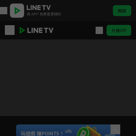
開啟
用 APP 免費看更精彩
升級VIP
這個世界漏洞百出
目前未允許這部影片在你所在的地區播放
如有不便請見諒
Unmute
玩遊戲 賺POINTS！