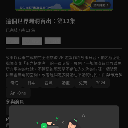
回首頁
登入後即可解鎖專屬任務
Play
這個世界漏洞百出
：第12集
已完結 / 共 13 集
5.0
分享
收藏
故事以尚未完成的完全體感型 VR 遊戲作為故事舞台，描述極密組
織調查隊「王之探求者」的一員哈賈，展開了一場調查這世界萬象
所有事物的旅途，不管是被龍襲擊不斷陷入火海的村莊、牆壁另一
側無盡無窮的空間，或者是固定姿勢動也不動的村民。而他與在起
顯示更多
始之村救下的少女妮可拉在這世界不斷的旅行，真正目的是為這個
奇幻
日本
冒險
動畫
免費
2024
世界除錯。
Ani-One
參與演員
馬引圭
內容標籤
保護級