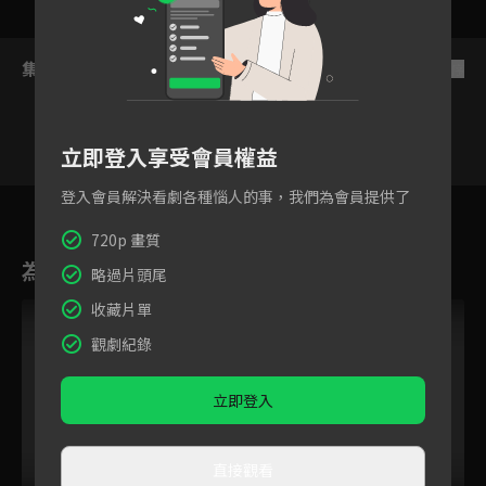
集數列表
反序
立即登入享受會員權益
登入會員解決看劇各種惱人的事，我們為會員提供了
7
8
9
10
11
12
1
720p 畫質
為您推薦
略過片頭尾
收藏片單
觀劇紀錄
立即登入
直接觀看