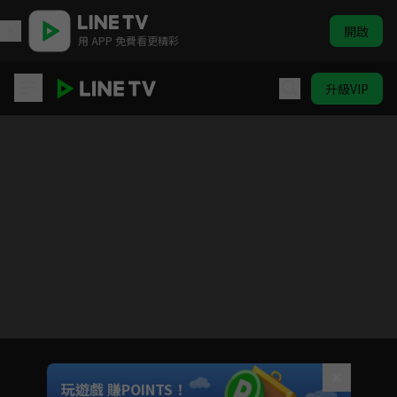
開啟
用 APP 免費看更精彩
升級VIP
這個世界漏洞百出
目前未允許這部影片在你所在的地區播放
如有不便請見諒
Unmute
玩遊戲 賺POINTS！