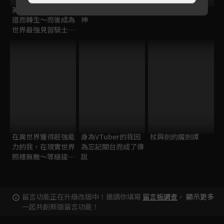
英雄王，為了窮盡武
百鍊霸王與聖約女武
勇者之渣
道而轉生～而後成為
神
世界最強見習騎士♀
～
在異世界獲得超強能
身為VTuber的我因
杖與劍的魔劍譚
力的我，在現實世界
為忘記關台而成了傳
照樣無敵～等級提升
說
改變人生命運～
留言功能正在升級改版中！邀請你填寫
留言板調查
，
顯示更多
一起共創新版留言功能！