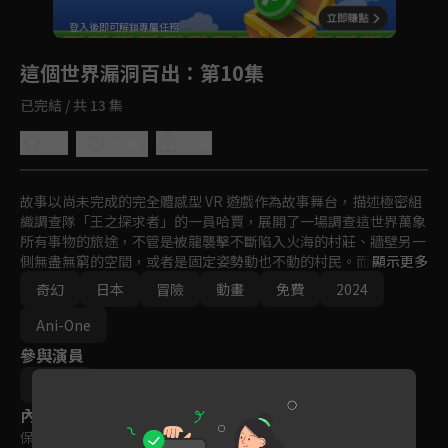
回首頁
登入後即可解鎖專屬任務
Play
這個世界漏洞百出
：第10集
已完結 / 共 13 集
5.0
分享
收藏
故事以尚未完成的完全體感型 VR 遊戲作為故事舞台，描述極密組
織調查隊「王之探求者」的一員哈賈，展開了一場調查這世界萬象
所有事物的旅途，不管是被龍襲擊不斷陷入火海的村莊、牆壁另一
側無盡無窮的空間，或者是固定姿勢動也不動的村民。而他與在起
顯示更多
始之村救下的少女妮可拉在這世界不斷的旅行，真正目的是為這個
奇幻
日本
冒險
動畫
免費
2024
世界除錯。
Ani-One
參與演員
馬引圭
內容標籤
保護級