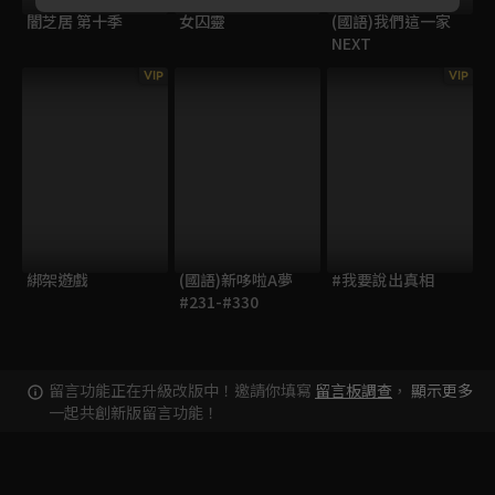
闇芝居 第十季
女囚靈
(國語)我們這一家
NEXT
VIP
VIP
綁架遊戲
(國語)新哆啦A夢
#我要說出真相
#231-#330
留言功能正在升級改版中！邀請你填寫
留言板調查
，
顯示更多
一起共創新版留言功能！