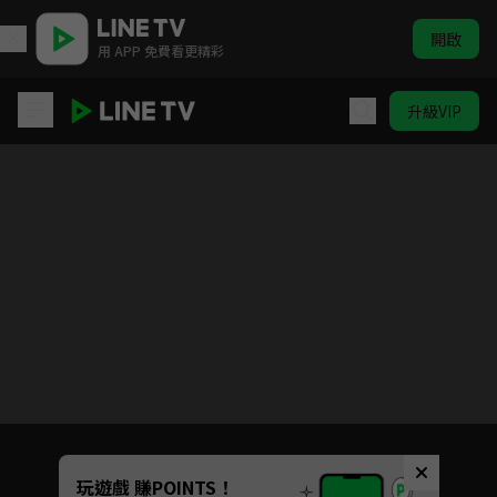
開啟
用 APP 免費看更精彩
升級VIP
金肉人 完美超人始祖篇
目前未允許這部影片在你所在的地區播放
如有不便請見諒
Unmute
玩遊戲 賺POINTS！