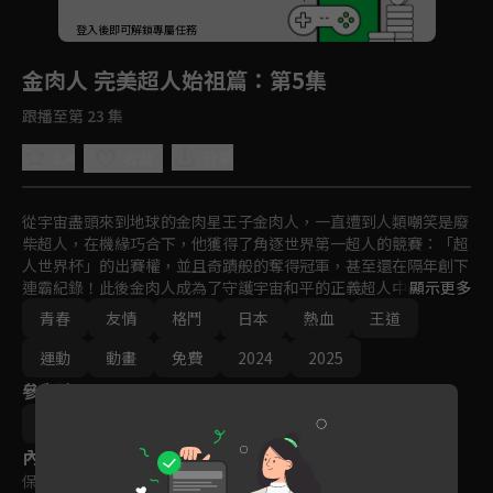
回首頁
登入後即可解鎖專屬任務
Play
金肉人 完美超人始祖篇
：第5集
跟播至第 23 集
3.4
分享
收藏
從宇宙盡頭來到地球的金肉星王子金肉人，一直遭到人類嘲笑是廢
柴超人，在機緣巧合下，他獲得了角逐世界第一超人的競賽：「超
人世界杯」的出賽權，並且奇蹟般的奪得冠軍，甚至還在隔年創下
連霸紀錄！此後金肉人成為了守護宇宙和平的正義超人中的核心人
顯示更多
物，他與夥伴憑藉友誼的力量，擊敗了企圖統治世界的惡魔超人、
青春
友情
格鬥
日本
熱血
王道
意圖消滅地球上弱小超人的完美超人等兇猛的敵對勢力。大約過了
一年半後全宇宙應該還在一片祥和之中，但是！？
運動
動畫
免費
2024
2025
參與演員
佐藤陽
內容標籤
保護級