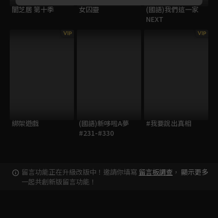
闇芝居 第十季
女囚靈
(國語)我們這一家
NEXT
VIP
VIP
綁架遊戲
(國語)新哆啦A夢
#我要說出真相
#231-#330
留言功能正在升級改版中！邀請你填寫
留言板調查
，
顯示更多
一起共創新版留言功能！