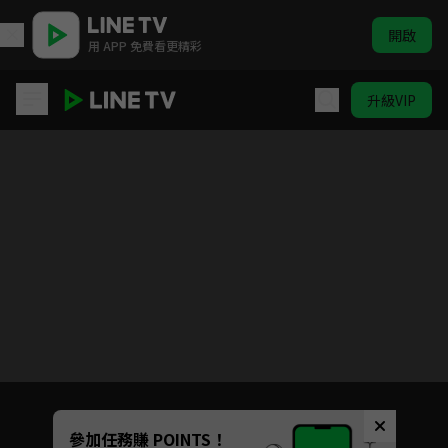
開啟
用 APP 免費看更精彩
升級VIP
金肉人 完美超人始祖篇
目前未允許這部影片在你所在的地區播放
如有不便請見諒
Unmute
參加任務賺 POINTS！