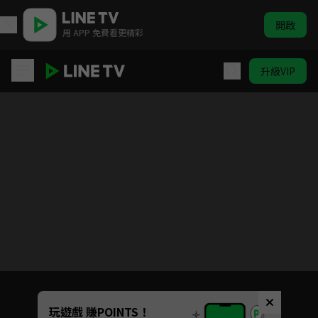
開啟
用 APP 免費看更精彩
升級VIP
金肉人 完美超人始祖篇
目前未允許這部影片在你所在的地區播放
如有不便請見諒
Unmute
玩遊戲 賺POINTS！