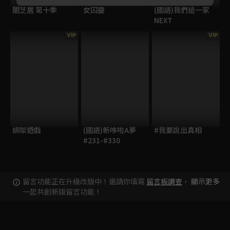
闇芝居 第十季
女囚靈
(國語)我們這一家
NEXT
VIP
VIP
綁架遊戲
(國語)新哆啦A夢
#我要說出真相
#231-#330
留言功能正在升級改版中！邀請你填寫
留言板調查
，
顯示更多
一起共創新版留言功能！