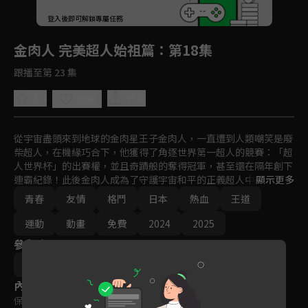
回首頁
登入後即可解鎖專屬任務
Play
金肉人 完美超人始祖篇
：第18集
跟播至第 23 集
3.4
分享
收藏
從宇宙盡頭來到地球的金肉星王子金肉人，一直遭到人類嘲笑是廢
柴超人，在機緣巧合下，他獲得了角逐世界第一超人的競賽：「超
人世界杯」的出賽權，並且奇蹟般的奪得冠軍，甚至還在隔年創下
連霸紀錄！此後金肉人成為了守護宇宙和平的正義超人中的核心人
顯示更多
物，他與夥伴憑藉友誼的力量，擊敗了企圖統治世界的惡魔超人、
青春
友情
格鬥
日本
熱血
王道
意圖消滅地球上弱小超人的完美超人等兇猛的敵對勢力。大約過了
一年半後全宇宙應該還在一片祥和之中，但是！？
運動
動畫
免費
2024
2025
參與演員
佐藤陽
內容標籤
保護級