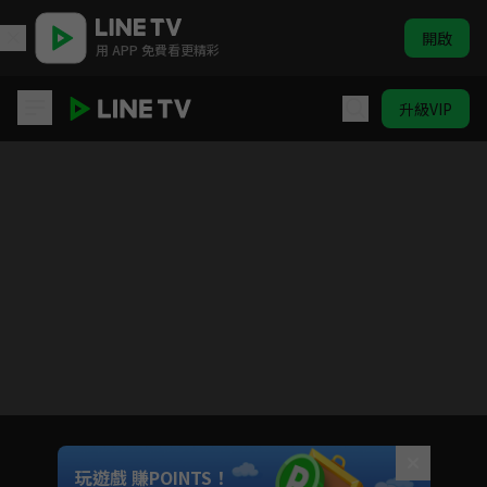
開啟
用 APP 免費看更精彩
升級VIP
戰國妖狐 千魔混沌篇
目前未允許這部影片在你所在的地區播放
如有不便請見諒
Unmute
玩遊戲 賺POINTS！