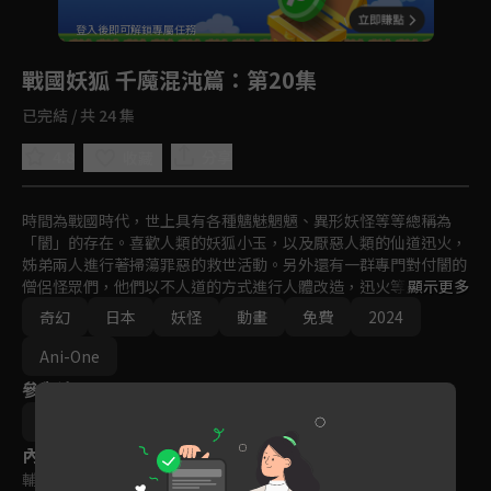
回首頁
登入後即可解鎖專屬任務
Play
戰國妖狐 千魔混沌篇
：第20集
已完結 / 共 24 集
4.8
分享
收藏
時間為戰國時代，世上具有各種魑魅魍魎、異形妖怪等等總稱為
「闇」的存在。喜歡人類的妖狐小玉，以及厭惡人類的仙道迅火，
姊弟兩人進行著掃蕩罪惡的救世活動。另外還有一群專門對付闇的
僧侶怪眾們，他們以不人道的方式進行人體改造，迅火等人與他們
顯示更多
產生激烈衝突！人類當中也有壞人，非人類的存在也不見得都是邪
奇幻
日本
妖怪
動畫
免費
2024
惡的，迅火因過去的事而極其討厭人類，但在旅程當中，也逐漸目
睹到人類善良的一面，他是否能有所轉變呢？
Ani-One
參與演員
相澤伽月
內容標籤
輔導十二歲級