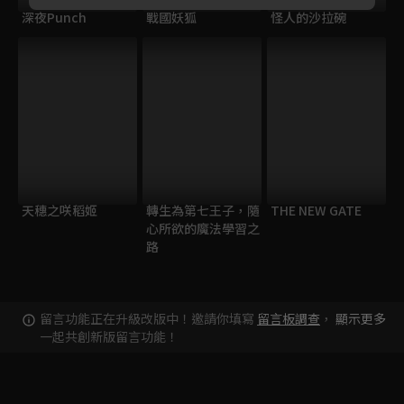
深夜Punch
戰國妖狐
怪人的沙拉碗
天穗之咲稻姬
轉生為第七王子，隨
THE NEW GATE
心所欲的魔法學習之
路
留言功能正在升級改版中！邀請你填寫
留言板調查
，
顯示更多
一起共創新版留言功能！