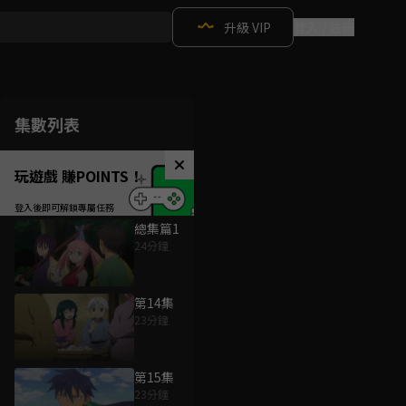
升級 VIP
登入 / 註冊
集數列表
玩遊戲 賺POINTS！
總集篇1
24分鐘
第14集
23分鐘
第15集
23分鐘