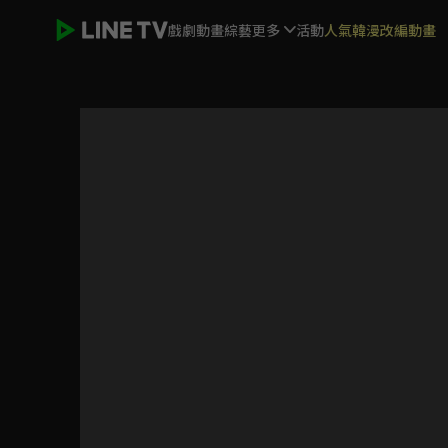
戲劇
動畫
綜藝
更多
活動
人氣韓漫改編動畫
戰國妖狐 千魔混沌篇