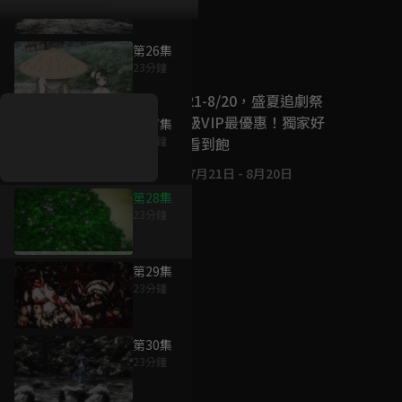
第26集
好康資訊
23分鐘
7/21-8/20，盛夏追劇祭
升級VIP最優惠！獨家好
第27集
戲看到飽
23分鐘
7月21日
-
8月20日
第28集
23分鐘
第29集
23分鐘
第30集
23分鐘