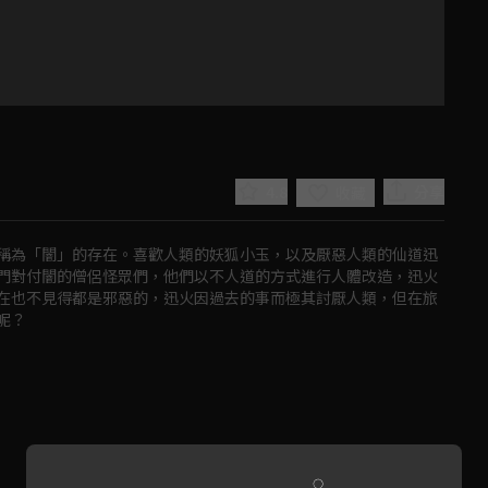
4.8
分享
收藏
稱為「闇」的存在。喜歡人類的妖狐小玉，以及厭惡人類的仙道迅
門對付闇的僧侶怪眾們，他們以不人道的方式進行人體改造，迅火
在也不見得都是邪惡的，迅火因過去的事而極其討厭人類，但在旅
呢？
Play
Video