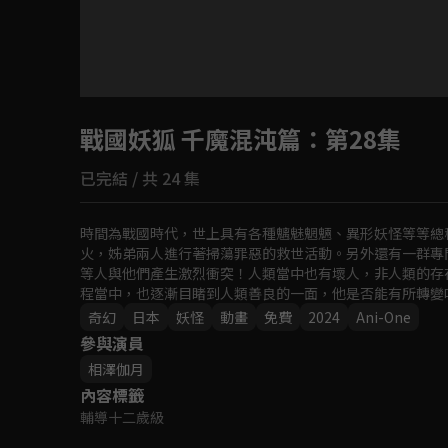
目前未允許這部影片在你所在的地區播放
戰國妖狐 千魔混沌篇
如有不便請見諒
：第28集
已完結 / 共 24 集
回首頁
時間為戰國時代，世上具有各種魑魅魍魎、異形妖怪等等總
火，姊弟兩人進行著掃蕩罪惡的救世活動。另外還有一群專
等人與他們產生激烈衝突！人類當中也有壞人，非人類的存
程當中，也逐漸目睹到人類善良的一面，他是否能有所轉變
奇幻
日本
妖怪
動畫
免費
2024
Ani-One
參與演員
相澤伽月
內容標籤
輔導十二歲級