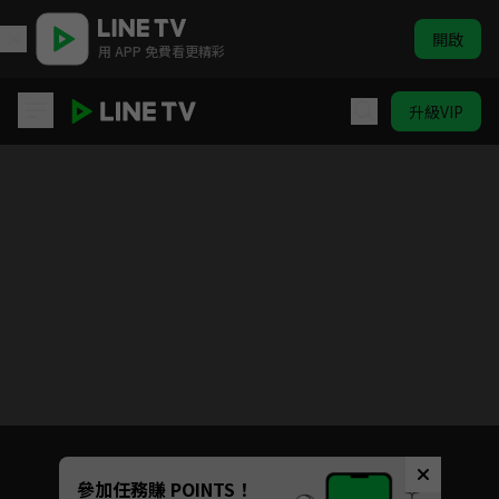
開啟
用 APP 免費看更精彩
升級VIP
戰國妖狐 千魔混沌篇
目前未允許這部影片在你所在的地區播放
如有不便請見諒
Unmute
參加任務賺 POINTS！