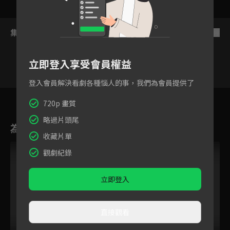
集數列表
反序
立即登入享受會員權益
登入會員解決看劇各種惱人的事，我們為會員提供了
23
總集篇2
24
25
26
27
28
720p 畫質
略過片頭尾
為您推薦
收藏片單
觀劇紀錄
立即登入
直接觀看