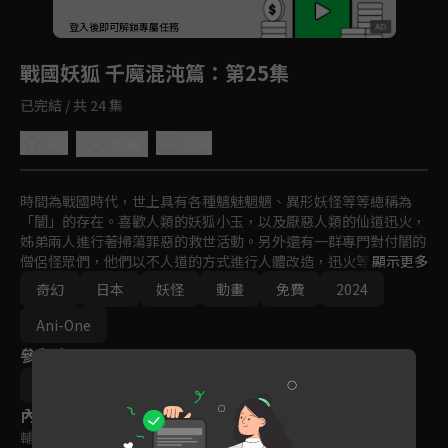
回首頁
登入後即可解鎖專屬任務
Play
戰國妖狐 千魔混沌篇
：第25集
已完結 / 共 24 集
4.8
分享
收藏
時間為戰國時代，世上具有各種魑魅魍魎、異形妖怪等等總稱為
「闇」的存在。喜歡人類的妖狐小玉，以及厭惡人類的仙道迅火，
姊弟兩人進行著掃蕩罪惡的救世活動。另外還有一群專門對付闇的
僧侶怪眾們，他們以不人道的方式進行人體改造，迅火等人與他們
顯示更多
產生激烈衝突！人類當中也有壞人，非人類的存在也不見得都是邪
奇幻
日本
妖怪
動畫
免費
2024
惡的，迅火因過去的事而極其討厭人類，但在旅程當中，也逐漸目
睹到人類善良的一面，他是否能有所轉變呢？
Ani-One
參與演員
相澤伽月
內容標籤
輔導十二歲級