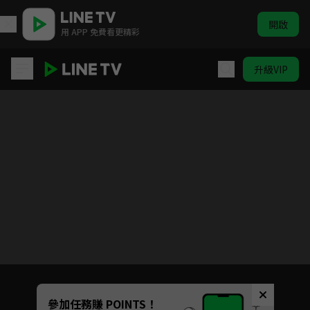
開啟
用 APP 免費看更精彩
升級VIP
敗北女角太多了！
目前未允許這部影片在你所在的地區播放
如有不便請見諒
Unmute
參加任務賺 POINTS！