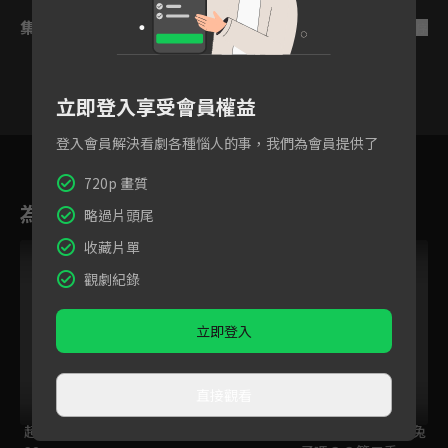
集數列表
反序
立即登入享受會員權益
登入會員解決看劇各種惱人的事，我們為會員提供了
7
8
9
10
11
12
720p 畫質
為您推薦
略過片頭尾
收藏片單
觀劇紀錄
立即登入
直接觀看
超級總動員S18 #5-
搞笑漫畫日和 3
請問您今天要來點兔