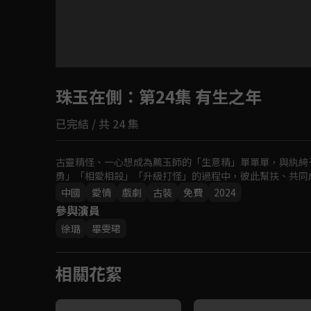
目前未允許這部影片在你所在的地區播放
珠玉在側
如有不便請見諒
：第24集 有生之年
已完結 / 共 24 集
回首頁
古靈精怪、一心想成為薦玉師的「生意精」單單單，與紈絝
勇」「相愛相殺」「升級打怪」的過程中，彼此幫扶、共同
中國
愛情
戲劇
古裝
免費
2024
參與演員
徐璐
畢雯珺
相關花絮