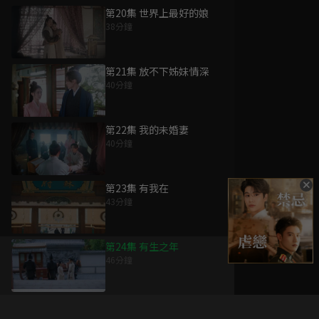
第20集 世界上最好的娘
38分鐘
第21集 放不下姊妹情深
40分鐘
第22集 我的未婚妻
40分鐘
第23集 有我在
43分鐘
第24集 有生之年
46分鐘