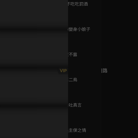
者！？
第9集 敬酒不吃吃罰酒
已完結 / 共 12 集
39分鐘
第10集 少爺變身小娘子
璐甜吻少爺還磨鼻子！
畢雯珺親吻吃醋的徐璐
預告：想當
大清神捕1
38分鐘
環？徐璐與
已完結 / 共 12 集
第11集 深藏不露
39分鐘
狄仁傑之幽兵借路
VIP
已完結 / 共 1 集
第12集 一石二鳥
39分鐘
第13集 毒後吐真言
緣來是殿下
38分鐘
已完結 / 共 24 集
第14集 只是主僕之情
41分鐘