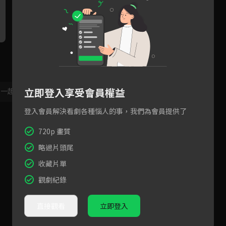
少爺下跪訂單就來！徐璐生意
親吻當獎勵！不花錢所以再來
徐
頭腦絕妙
一次？
立即登入享受會員權益
，一起共創新版留言功能！
顯示更多
登入會員解決看劇各種惱人的事，我們為會員提供了
720p 畫質
略過片頭尾
收藏片單
觀劇紀錄
直接觀看
立即登入