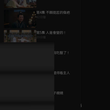
第4集 不願提起的傷疤
42分鐘
為您推薦
第5集 人是會變的！
39分鐘
曉朝夕
已完結 / 共 24 集
第6集 對，我吃醋了！
40分鐘
第7集 打狗還得看主人
替嫁新娘
39分鐘
已完結 / 共 8 集
第8集 摩鼻子親親
40分鐘
三坪房間的侵略