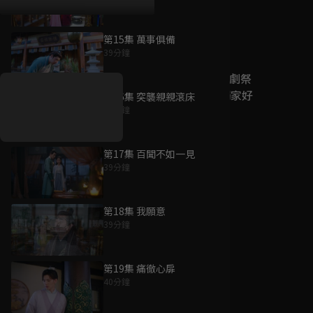
第15集 萬事俱備
好康資訊
39分鐘
7/21-8/20，盛夏追劇祭
升級VIP最優惠！獨家好
第16集 突襲親親滾床
戲看到飽
39分鐘
7月21日
-
8月20日
第17集 百聞不如一見
39分鐘
第18集 我願意
39分鐘
第19集 痛徹心扉
40分鐘