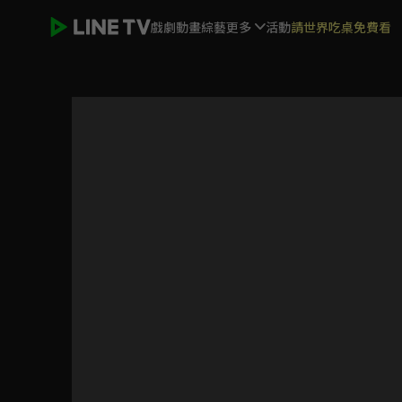
戲劇
動畫
綜藝
更多
活動
請世界吃桌免費看
珠玉在側