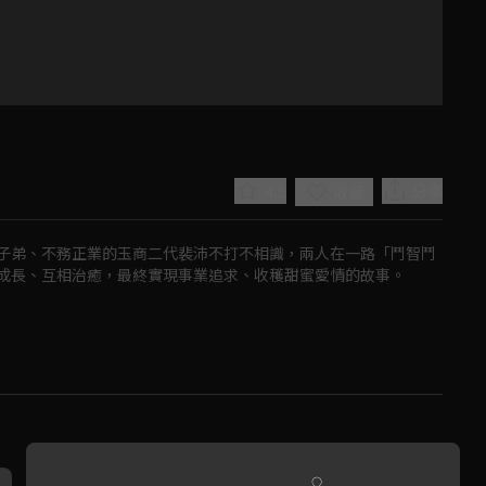
4.5
分享
收藏
子弟、不務正業的玉商二代裴沛不打不相識，兩人在一路「鬥智鬥
成長、互相治癒，最終實現事業追求、收穫甜蜜愛情的故事。
Play
Video