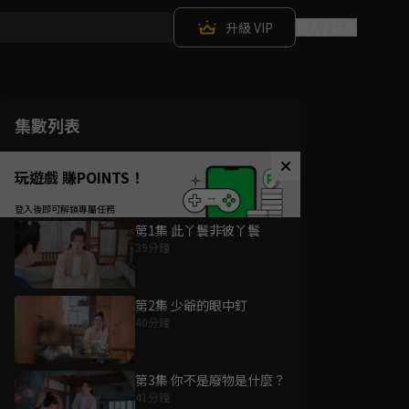
升級 VIP
登入 / 註冊
集數列表
玩遊戲 賺POINTS！
第1集 此丫鬟非彼丫鬟
39分鐘
第2集 少爺的眼中釘
40分鐘
第3集 你不是廢物是什麼？
41分鐘