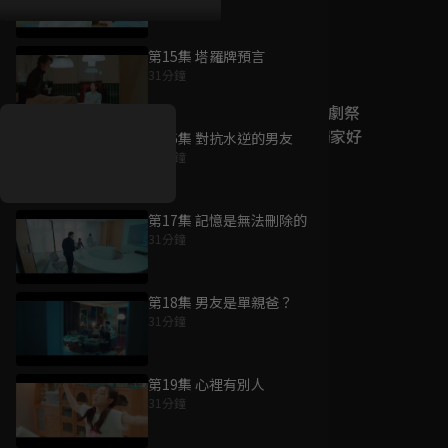
第15集 塔羅牌預言
好康資訊
31分鐘
7/21-8/20，盛夏追劇祭
升級VIP最優惠！獨家好
第16集 對抗水逆的男友
戲看到飽
31分鐘
7月21日
-
8月20日
第17集 記憶是無法刪除的
31分鐘
第18集 男友是單親爸？
31分鐘
第19集 心裡有別人
31分鐘