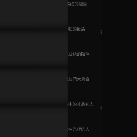
已完結 / 共 25 集
第9集 來自霸總的寵愛
32分鐘
孩霸氣當眾提離職，怒斥老
打火英雄再次出現！將女孩公
我喜歡你！
第10集 最堅強的後盾
！
主抱救出火場
友啦
當星光墜入花海
31分鐘
已完結 / 共 24 集
第11集 不可或缺的陪伴
31分鐘
其實不是初戀
已完結 / 共 24 集
第12集 男朋友們大集合
32分鐘
第13集 想像中的才最迷人
愛在離婚進行時
31分鐘
已完結 / 共 31 集
第14集 生活在光裡的人
32分鐘