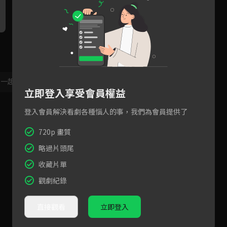
到底是什麼浪漫的事，讓女孩
男友見女孩累了，暖心送茶加
女
在男友懷裡嬌羞？
揉肩
闆
，一起共創新版留言功能！
顯示更多
立即登入享受會員權益
登入會員解決看劇各種惱人的事，我們為會員提供了
720p 畫質
略過片頭尾
收藏片單
觀劇紀錄
直接觀看
立即登入