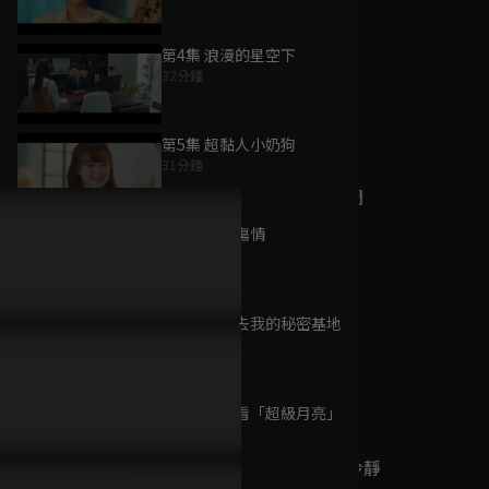
第4集 浪漫的星空下
32分鐘
為您推薦
第5集 超黏人小奶狗
31分鐘
星河璀璨的我們
已完結 / 共 24 集
第6集 觸景傷情
31分鐘
第7集 帶你去我的秘密基地
180天重啟計劃
32分鐘
已完結 / 共 27 集
第8集 一起看「超級月亮」
31分鐘
這個宮女不太冷靜