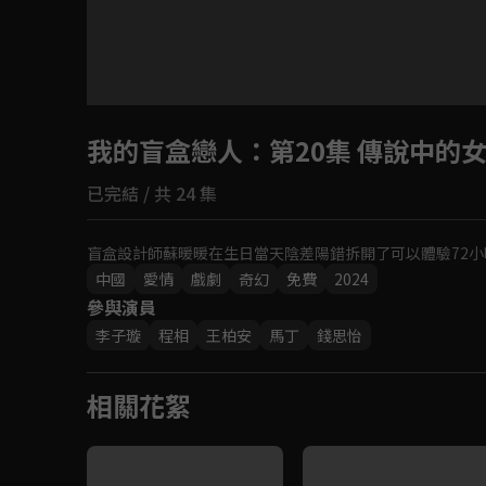
目前未允許這部影片在你所在的地區播放
我的盲盒戀人
如有不便請見諒
：第20集 傳說中的
已完結 / 共 24 集
回首頁
盲盒設計師蘇暖暖在生日當天陰差陽錯拆開了可以體驗72
中國
愛情
戲劇
奇幻
免費
2024
參與演員
李子璇
程相
王柏安
馬丁
錢思怡
相關花絮