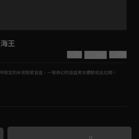
女海王
4.7
分享
收藏
小時限定的未知戀愛盲盒，一場奇幻的盲盒男友體驗就此拉開。
Play
Video