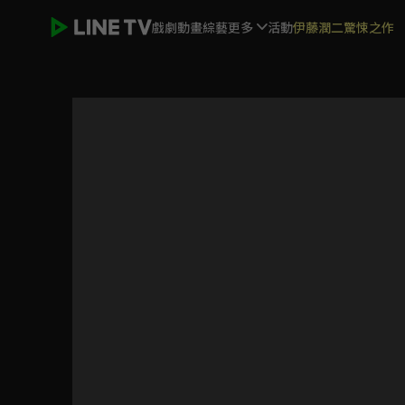
戲劇
動畫
綜藝
更多
活動
伊藤潤二驚悚之作
我的盲盒戀人