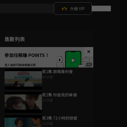
升級 VIP
登入 / 註冊
集數列表
參加任務賺 POINTS！
第1集 跟偶像約會
36分鐘
第2集 你是我的幸運
33分鐘
第3集 72小時的戀愛
32分鐘