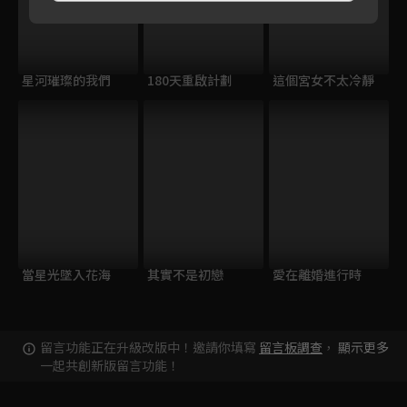
星河璀璨的我們
180天重啟計劃
這個宮女不太冷靜
當星光墜入花海
其實不是初戀
愛在離婚進行時
留言功能正在升級改版中！邀請你填寫
留言板調查
，
顯示更多
一起共創新版留言功能！