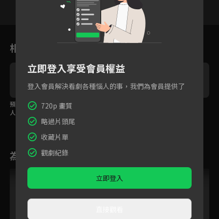
15
16
17
18
19
20
2
相關花絮
立即登入享受會員權益
登入會員解決看劇各種惱人的事，我們為會員提供了
預告：當你的男友是超
喜歡的偶像向自己表
到底是什麼浪漫的事，
720p 畫質
人氣愛豆？
白！
讓女孩在男友懷裡嬌
略過片頭尾
羞？
收藏片單
觀劇紀錄
為您推薦
立即登入
直接觀看