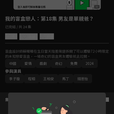
回首頁
登入後即可解鎖專屬任務
Play
我的盲盒戀人
：第18集 男友是單親爸？
已完結 / 共 24 集
4.7
分享
收藏
盲盒設計師蘇暖暖在生日當天陰差陽錯拆開了可以體驗72小時限定
的未知戀愛盲盒，一場奇幻的盲盒男友體驗就此拉開。
中國
愛情
戲劇
奇幻
免費
2024
參與演員
李子璇
程相
王柏安
馬丁
錢思怡
集數列表
反序