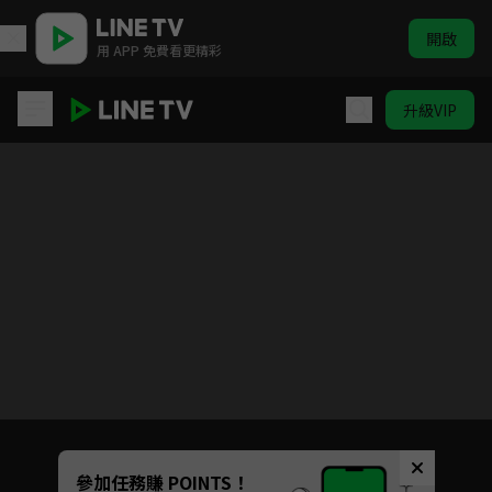
開啟
用 APP 免費看更精彩
升級VIP
我的盲盒戀人
目前未允許這部影片在你所在的地區播放
如有不便請見諒
Unmute
參加任務賺 POINTS！