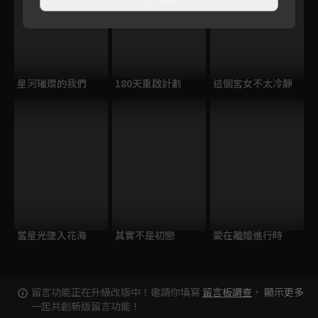
星河璀璨的我們
180天重啟計劃
這個宮女不太冷靜
當星光墜入花海
其實不是初戀
愛在離婚進行時
留言功能正在升級改版中！邀請你填寫
留言板調查
，
顯示更多
一起共創新版留言功能！