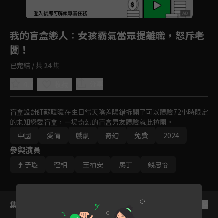
登入後即可解鎖專屬任務
Play
我的盲盒戀人
：女孩霸氣當眾提離職，怒斥老
闆！
已完結 / 共 24 集
4.7
分享
收藏
盲盒設計師蘇暖暖在生日當天陰差陽錯拆開了可以體驗72小時限定
的未知戀愛盲盒，一場奇幻的盲盒男友體驗就此拉開。
中國
愛情
戲劇
奇幻
免費
2024
參與演員
李子璇
程相
王柏安
馬丁
錢思怡
集數列表
反序