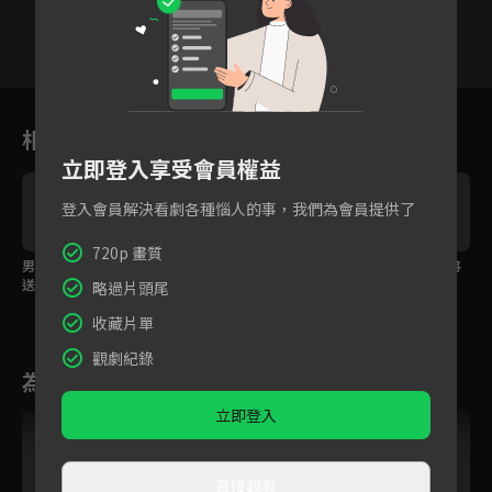
1
2
3
4
5
6
相關花絮
立即登入享受會員權益
登入會員解決看劇各種惱人的事，我們為會員提供了
720p 畫質
男友見女孩累了，暖心
女孩霸氣當眾提離職，
打火英雄再次出現！將
送茶加揉肩
怒斥老闆！
女孩公主抱救出火場
略過片頭尾
收藏片單
觀劇紀錄
為您推薦
立即登入
直接觀看