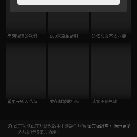
星河璀璨的我們
180天重啟計劃
這個宮女不太冷靜
當星光墜入花海
愛在離婚進行時
其實不是初戀
留言功能正在升級改版中！邀請你填寫
留言板調查
，
顯示更多
一起共創新版留言功能！