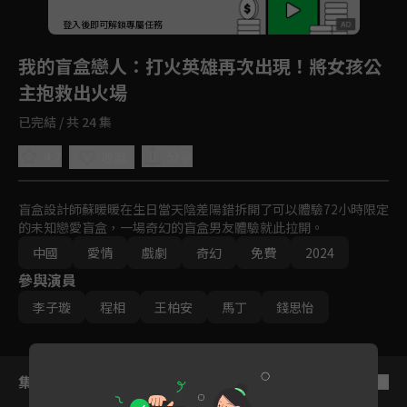
登入後即可解鎖專屬任務
Play
我的盲盒戀人
：打火英雄再次出現！將女孩公
主抱救出火場
已完結 / 共 24 集
4.7
分享
收藏
盲盒設計師蘇暖暖在生日當天陰差陽錯拆開了可以體驗72小時限定
的未知戀愛盲盒，一場奇幻的盲盒男友體驗就此拉開。
中國
愛情
戲劇
奇幻
免費
2024
參與演員
李子璇
程相
王柏安
馬丁
錢思怡
集數列表
反序