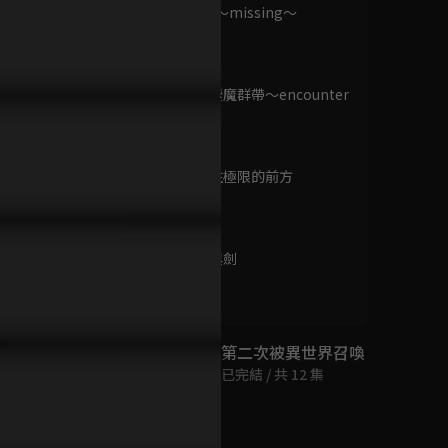
已完結 / 共 24 集
第9集 黑策～missing～
24分鐘
第10集 金棲魔群帶～encounter
魔王軍最強的魔術師
～
是人類
24分鐘
已完結 / 共 12 集
第11集 前往極限的前方
24分鐘
政宗君的復仇
已完結 / 共 12 集
第12集 王與劍
23分鐘
第二次被異世界召喚
已完結 / 共 12 集