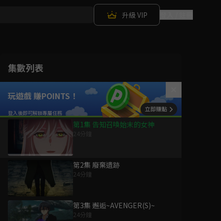
升級 VIP
登入 / 註冊
集數列表
玩遊戲 賺POINTS！
第1集 告知召喚始末的女神
24分鐘
第2集 廢棄遺跡
24分鐘
第3集 邂逅~AVENGER(S)~
24分鐘