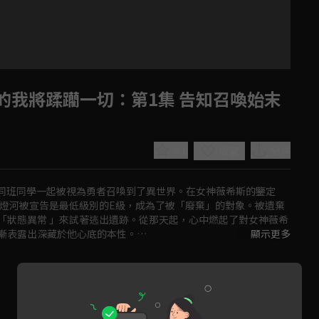
的我將蹂躪一切
：第1集 告知召喚始末
4.8
分享
收藏
同班同學一起被視為勇者召喚到了異世界。在女神薇希斯的鑒定
有燈河被宣告是最低級別的E級，成為了被「廢棄」的對象。被遺棄
「狀態異常 」來試著逃出遺跡。從那天起，心中燃起了對女神薇希
Play
漸表露出深藏於他心底的本性。

顯示更多
Video