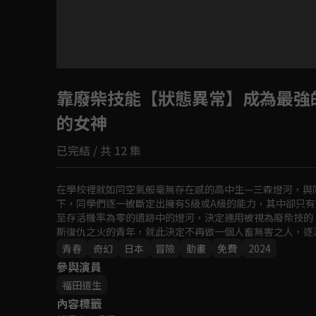
目前未允許這部影片在你所在的地區播放
靠廢柴技能【狀態異常】成為最強
如有不便請見諒
的女神
回首頁
已完結 / 共 12 集
在學校裡就如同空氣般毫無存在感的高中生—三森燈河，與
下，同學們逐一被斷定出擁有S級或A級的能力，其中卻只
至存活機率為零的遺跡中的燈河，決定運用被視為廢柴技的
斯復仇之火的青年，就此決定不再做一個人畜無害之人，逐
「開始吧，生存競爭」 
青春
奇幻
日本
冒險
動畫
免費
2024
參與演員
福田道生
內容標籤