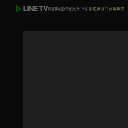
戲劇
動畫
綜藝
更多
活動
追神劇只要銅板價
靠廢柴技能【狀態異常】成為最強的我將蹂躪一切