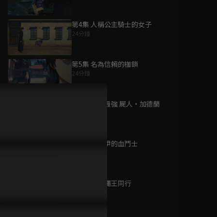
第4集 人稱公主騎士的女子
24分鐘
為您推薦
第5集 名為信賴的枷鎖
24分鐘
拜託！別黑我！
已完結 / 共 12 集
第6集 人類最強 屍人・加德蘭
24分鐘
第7集 蒙洛伊的血鬥士
孤單一人的異世界攻
24分鐘
略
已完結 / 共 12 集
第8集 與蒼蠅王同行
24分鐘
2.5次元的誘惑