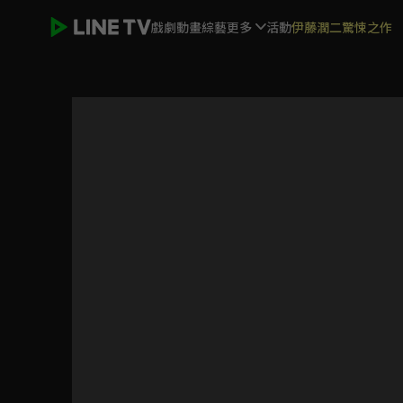
戲劇
動畫
綜藝
更多
活動
伊藤潤二驚悚之作
Fairy Tail 魔導少年 百年任務