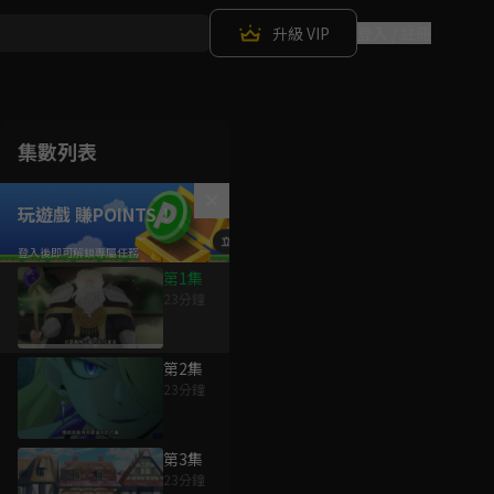
升級 VIP
登入 / 註冊
集數列表
玩遊戲 賺POINTS！
第1集
23分鐘
第2集
23分鐘
第3集
23分鐘