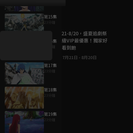
第15集
好康資訊
23分鐘
7/21-8/20，盛夏追劇祭
升級VIP最優惠！獨家好
第16集
戲看到飽
23分鐘
7月21日
-
8月20日
第17集
23分鐘
第18集
23分鐘
第19集
23分鐘