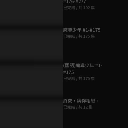
#176-#277
第9集
已完結 / 共 102 集
23分鐘
第10集
魔導少年 #1-#175
23分鐘
已完結 / 共 175 集
告：火之滅龍魔導士，納
預告：完結之後的前方，百年
預告：傳說
・多拉格尼爾
任務！
和噬龍者的
第11集
23分鐘
(國語)魔導少年 #1-
#175
第12集
已完結 / 共 175 集
23分鐘
第13集
終究，與你相戀。
23分鐘
已完結 / 共 12 集
第14集
23分鐘