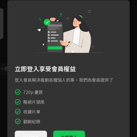
預告：天空之滅龍魔導士，溫
預告：星靈魔導士，露西・哈
預
蒂・馬貝爾
特菲利亞
茲
立即登入享受會員權益
，一起共創新版留言功能！
顯示更多
登入會員解決看劇各種惱人的事，我們為會員提供了
720p 畫質
略過片頭尾
收藏片單
觀劇紀錄