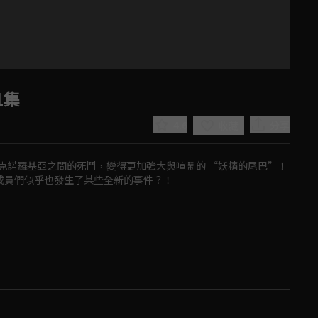
1集
4.6
分享
收藏
及亞克諾羅基亞之間的死鬥，變得更加強大與喧鬧的 “妖精的尾巴”！
成員們似乎也發生了某些全新的事件？！
Play
Video