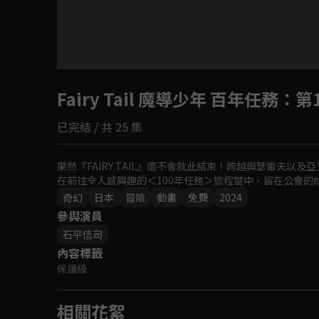
目前未允許這部影片在你所在的地區播放
Fairy Tail 魔導少年 百年任務
如有不便請見諒
：第
已完結 / 共 25 集
回首頁
果然『FAIRY TAIL』還不會就此結束！跨越與瑟雷夫以
在前往令人感興趣的＜100年任務＞旅程當中，留在公會的
奇幻
日本
冒險
動畫
免費
2024
參與演員
石平信司
內容標籤
保護級
相關花絮