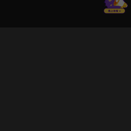
立即登入享受會員權益。
解鎖更多專屬功能，追劇更便利！
登入 / 註冊