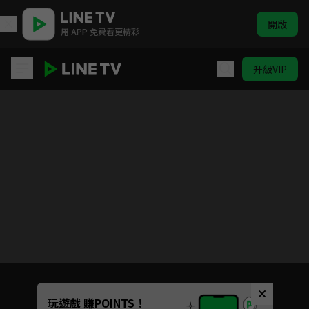
開啟
用 APP 免費看更精彩
升級VIP
Fairy Tail 魔導少年 百年任務
Unmute
玩遊戲 賺POINTS！