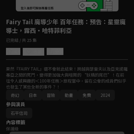
登入後即可解鎖專屬任務
Play
Fairy Tail 魔導少年 百年任務
：預告：星靈魔
導士，露西・哈特菲利亞
已完結 / 共 25 集
4.6
分享
收藏
果然『FAIRY TAIL』還不會就此結束！跨越與瑟雷夫以及亞克諾羅
基亞之間的死鬥，變得更加強大與喧鬧的 “妖精的尾巴”！在前
往令人感興趣的＜100年任務＞旅程當中，留在公會的成員們似乎
也發生了某些全新的事件？！
奇幻
日本
冒險
動畫
免費
2024
參與演員
石平信司
內容標籤
保護級