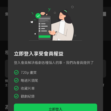
集數列表
反序
1
2
3
4
5
6
相關花絮
立即登入享受會員權益
登入會員解決看劇各種惱人的事，我們為會員提供了
720p 畫質
略過片頭尾
預告：天空之滅龍魔導
預告：星靈魔導士，露
預告：火之滅龍魔導
士，溫蒂・馬貝爾
西・哈特菲利亞
士，納茲・多拉格尼爾
收藏片單
觀劇紀錄
為您推薦
立即登入