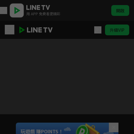
開啟
用 APP 免費看更精彩
升級VIP
Fairy Tail 魔導少年 百年任務
請關閉廣告阻擋程式，重新整理頁面
您收看的廣告支持著我們提供更多戲劇內容
玩遊戲 賺POINTS！