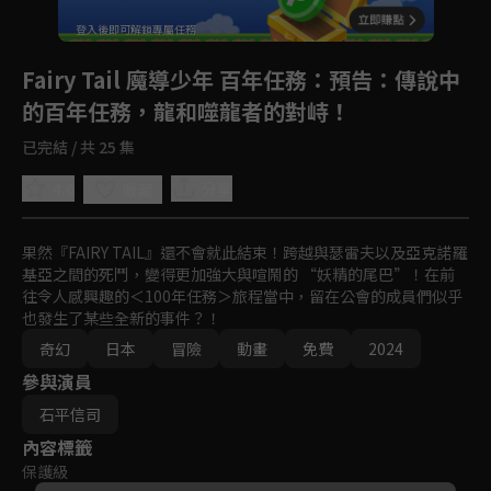
重新整理
登入後即可解鎖專屬任務
Play
Fairy Tail 魔導少年 百年任務
：預告：傳說中
的百年任務，龍和噬龍者的對峙！
已完結 / 共 25 集
4.6
分享
收藏
果然『FAIRY TAIL』還不會就此結束！跨越與瑟雷夫以及亞克諾羅
基亞之間的死鬥，變得更加強大與喧鬧的 “妖精的尾巴”！在前
往令人感興趣的＜100年任務＞旅程當中，留在公會的成員們似乎
也發生了某些全新的事件？！
奇幻
日本
冒險
動畫
免費
2024
參與演員
石平信司
內容標籤
保護級