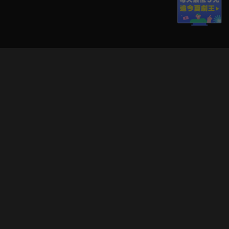
立即登入享受會員權益。
解鎖更多專屬功能，追劇更便利！
登入 / 註冊