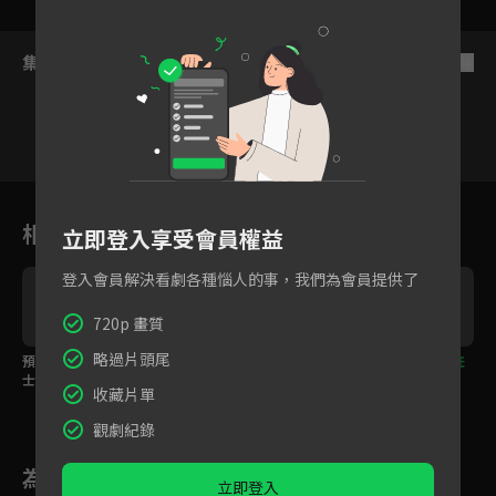
集數列表
反序
1
2
3
4
5
6
相關花絮
立即登入享受會員權益
登入會員解決看劇各種惱人的事，我們為會員提供了
720p 畫質
略過片頭尾
預告：火之滅龍魔導
預告：完結之後的前
預告：傳說中的百年任
士，納茲・多拉格尼爾
方，百年任務！
務，龍和噬龍者的對
收藏片單
峙！
觀劇紀錄
為您推薦
立即登入