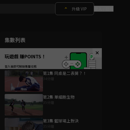
升級 VIP
登入 / 註冊
集數列表
玩遊戲 賺POINTS！
第1集 同桌是二表舅？！
34分鐘
第2集 單細胞生物
35分鐘
第3集 籃球場上對決
35分鐘