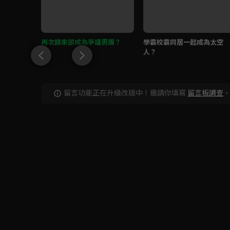
還這麼自
再次歸來卻成為爭議男團？
學霸校霸同居一起成為太空
人？
留言功能正在升級改版中！邀請你填寫
留言板調查