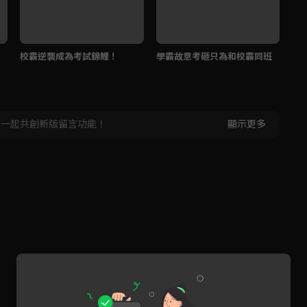
校霸逆襲成為考試錦鯉！
學霸故意考砸只為和校霸同班
你
嗎
，一起共創新版留言功能！
顯示更多