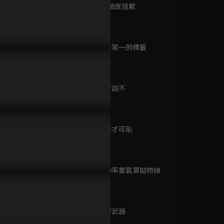
已完結 / 共 30 集
第9集 厚著臉皮道歉
37分鐘
不知道這段時間我有多想你
校霸不告而別只為不影響學霸
校霸許誓言
第10集 倒數第一的標籤
？
星星
瞧！你這小脾氣
37分鐘
已完結 / 共 23 集
第11集 學會說不
32分鐘
三國
已完結 / 共 95 集
第12集 逃避才可恥
34分鐘
第13集 命中率要靠算拋物線
太后有喜
33分鐘
已完結 / 共 22 集
第14集 秘密武器
36分鐘