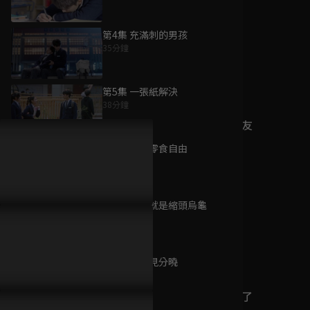
第4集 充滿刺的男孩
35分鐘
為您推薦
第5集 一張紙解決
38分鐘
我家隔壁的校草男友
已完結 / 共 12 集
第6集 實現零食自由
36分鐘
第7集 退出就是縮頭烏龜
橘子汽水
34分鐘
已完結 / 共 20 集
第8集 成績見分曉
35分鐘
我的同桌又上熱搜了