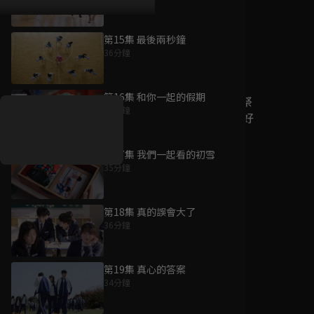
第15集 最後兩秒鐘
36分鐘
好康資訊
第16集 和你一起的假期
7/21-8/20，盛夏追劇祭
39分鐘
升級VIP最優惠！獨家好
戲看到飽
第17集 我們一起看的初雪
7月21日
-
8月20日
35分鐘
第18集 真的誤會大了
36分鐘
第19集 真心的答案
34分鐘