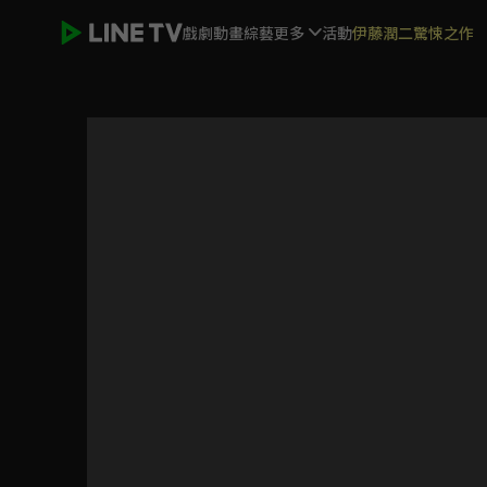
戲劇
動畫
綜藝
更多
活動
伊藤潤二驚悚之作
芥子時光