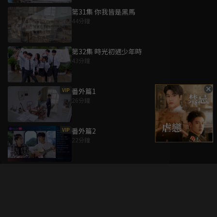
第31集 你我皆是黑馬
44分鐘
第32集 時光初遇少年時
43分鐘
VIP
番外篇1
26分鐘
VIP
番外篇2
22分鐘