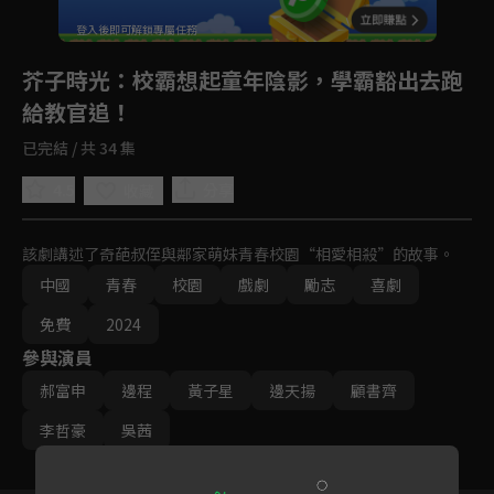
登入後即可解鎖專屬任務
Play
芥子時光
：校霸想起童年陰影，學霸豁出去跑
給教官追！
已完結 / 共 34 集
4.5
分享
收藏
該劇講述了奇葩叔侄與鄰家萌妹青春校園“相愛相殺”的故事。
中國
青春
校園
戲劇
勵志
喜劇
免費
2024
參與演員
郝富申
邊程
黃子星
邊天揚
顧書齊
李哲豪
吳茜