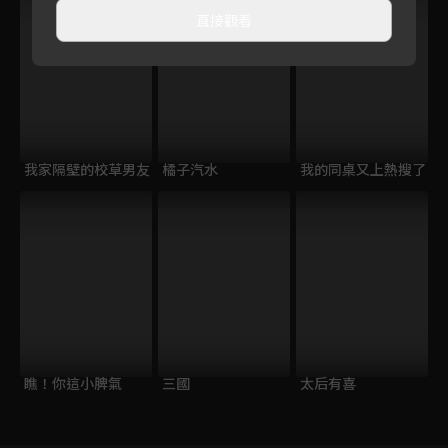
直接觀看
我家隔壁的校草男友
橘子汽水
我的同桌又上熱搜了
瞧！你這小脾氣
三國
太后有喜