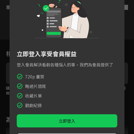
集數列表
反序
1
2
3
4
5
6
相關花絮
立即登入享受會員權益
登入會員解決看劇各種惱人的事，我們為會員提供了
720p 畫質
略過片頭尾
國王遊戲校霸幫解圍，
校霸想起童年陰影，學
校霸誤會學霸？單方面
和學霸緊緊相擁！
霸豁出去跑給教官追！
冷戰引起大爭吵！
收藏片單
觀劇紀錄
為您推薦
立即登入