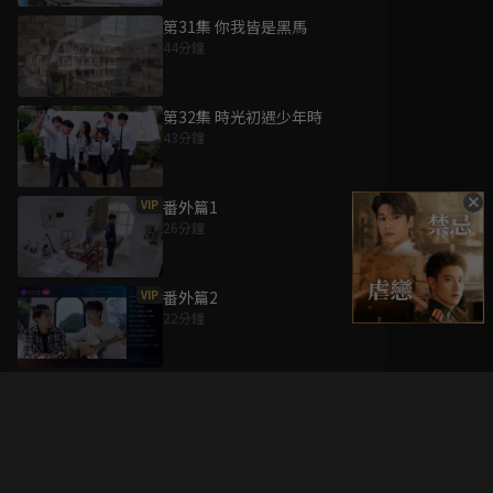
第31集 你我皆是黑馬
44分鐘
第32集 時光初遇少年時
43分鐘
VIP
番外篇1
26分鐘
VIP
番外篇2
22分鐘