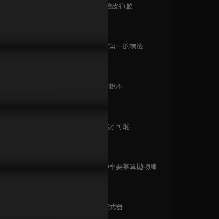
已完結 / 共 30 集
第9集 厚著臉皮道歉
37分鐘
能學霸上場打球！五班的秘
對女生砸球校霸帥氣一手接
高二五班籃
第10集 倒數第一的標籤
武器？
住，衝突一觸即發！
的卻是一八
瞧！你這小脾氣
37分鐘
已完結 / 共 23 集
第11集 學會說不
32分鐘
三國
已完結 / 共 95 集
第12集 逃避才可恥
34分鐘
第13集 命中率要靠算拋物線
太后有喜
33分鐘
已完結 / 共 22 集
第14集 秘密武器
36分鐘