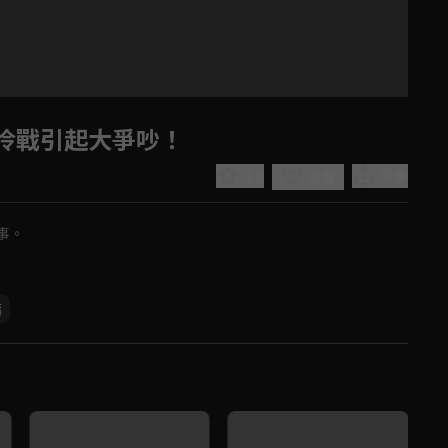
冷戰引起大爭吵！
4.5
分享
收藏
事。
茜
Play
Video