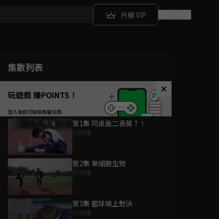
升級 VIP
登入 / 註冊
集數列表
玩遊戲 賺POINTS！
第1集 同桌是二表舅？！
34分鐘
第2集 單細胞生物
35分鐘
第3集 籃球場上對決
35分鐘