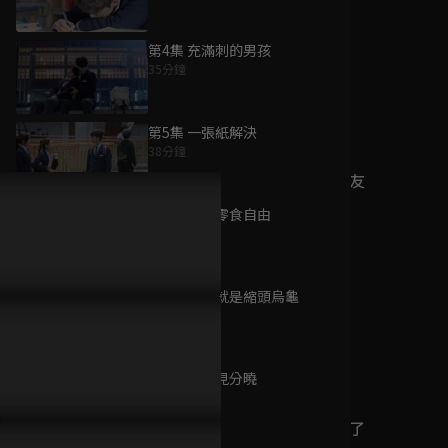
第4集 充滿刺的男孩
35分鐘
為您推薦
第5集 一張紙解決
38分鐘
我家隔壁的校草男友
已完結 / 共 12 集
第6集 實現零食自由
36分鐘
第7集 退出就是縮頭烏龜
橘子汽水
34分鐘
已完結 / 共 20 集
第8集 成績見分曉
35分鐘
我的同桌又上熱搜了