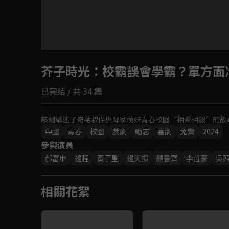
芥子時光
：校霸誤會學霸？單方面
已完結 / 共 34 集
該劇講述了奇葩叔侄與鄰家萌妹青春校園“相愛相殺”的故
中國
青春
校園
戲劇
勵志
喜劇
免費
2024
參與演員
郝富申
邊程
黃子星
邊天揚
顧書齊
李哲豪
吳
相關花絮