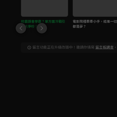
學霸豁出
校霸誤會學霸？單方面冷戰引
電影院裡牽牽小手，結果一切
起大爭吵！
都是夢？
留言功能正在升級改版中！邀請你填寫
留言板調查