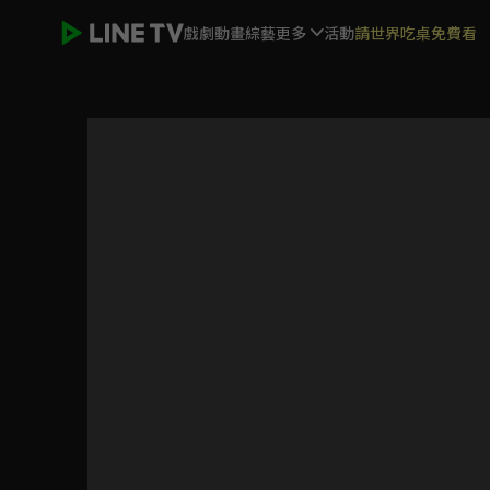
戲劇
動畫
綜藝
更多
活動
請世界吃桌免費看
芥子時光