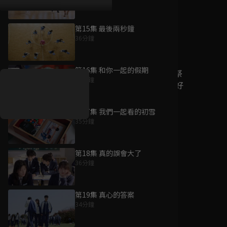
第15集 最後兩秒鐘
36分鐘
好康資訊
第16集 和你一起的假期
7/21-8/20，盛夏追劇祭
39分鐘
升級VIP最優惠！獨家好
戲看到飽
第17集 我們一起看的初雪
7月21日
-
8月20日
35分鐘
第18集 真的誤會大了
36分鐘
第19集 真心的答案
34分鐘