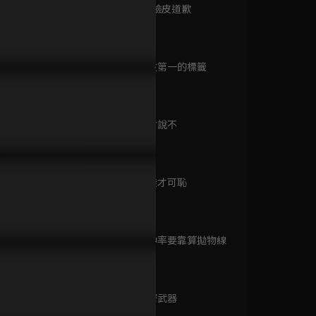
已完結 / 共 30 集
第9集 厚著臉皮道歉
37分鐘
從一開始就相信你
熱血校霸的「天下第一神球」
一見鍾情！
第10集 倒數第一的標籤
瞧！你這小脾氣
37分鐘
已完結 / 共 23 集
第11集 學會說不
32分鐘
三國
已完結 / 共 95 集
第12集 逃避才可恥
34分鐘
第13集 命中率要靠算拋物線
其實不是初戀
33分鐘
已完結 / 共 24 集
第14集 秘密武器
36分鐘