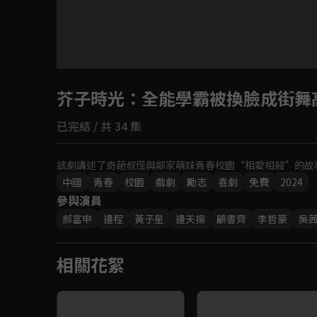
芥子時光
：全能學霸被換臉成街舞
已完結 / 共 34 集
該劇講述了奇葩叔侄與鄰家萌妹青春校園“相愛相殺”的故
中國
青春
校園
戲劇
勵志
喜劇
免費
2024
參與演員
郝富申
邊程
黃子星
邊天揚
顧書齊
李哲豪
吳
相關花絮