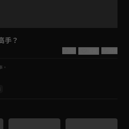
高手？
4.5
分享
收藏
事。
茜
Play
Video