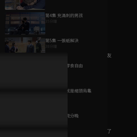
第4集 充滿刺的男孩
35分鐘
為您推薦
第5集 一張紙解決
38分鐘
我家隔壁的校草男友
已完結 / 共 12 集
第6集 實現零食自由
36分鐘
第7集 退出就是縮頭烏龜
橘子汽水
34分鐘
已完結 / 共 20 集
第8集 成績見分曉
35分鐘
我的同桌又上熱搜了