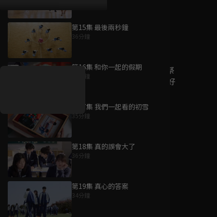
第15集 最後兩秒鐘
36分鐘
好康資訊
第16集 和你一起的假期
7/21-8/20，盛夏追劇祭
39分鐘
升級VIP最優惠！獨家好
戲看到飽
第17集 我們一起看的初雪
7月21日
-
8月20日
35分鐘
第18集 真的誤會大了
36分鐘
第19集 真心的答案
34分鐘