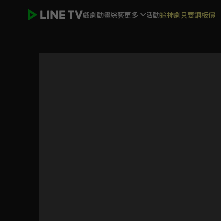
戲劇
動畫
綜藝
更多
活動
追神劇只要銅板價
芥子時光