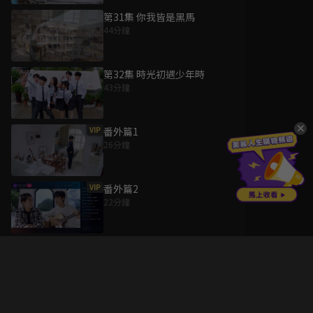
第31集 你我皆是黑馬
44分鐘
第32集 時光初遇少年時
43分鐘
VIP
番外篇1
26分鐘
VIP
番外篇2
22分鐘