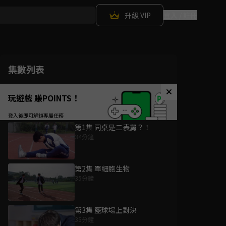
升級 VIP
登入 / 註冊
集數列表
玩遊戲 賺POINTS！
第1集 同桌是二表舅？！
34分鐘
第2集 單細胞生物
35分鐘
第3集 籃球場上對決
35分鐘