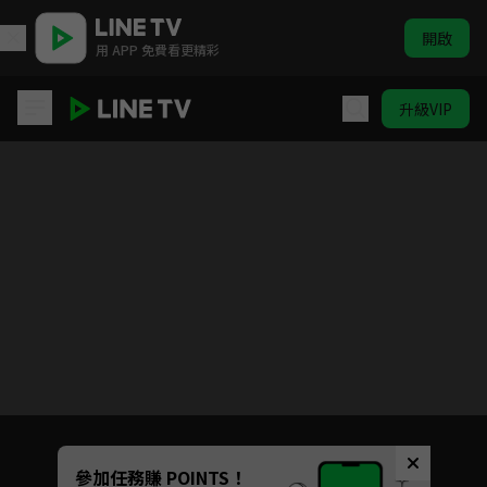
開啟
用 APP 免費看更精彩
升級VIP
青雲志 II
目前未允許這部影片在你所在的地區播放
如有不便請見諒
Unmute
參加任務賺 POINTS！