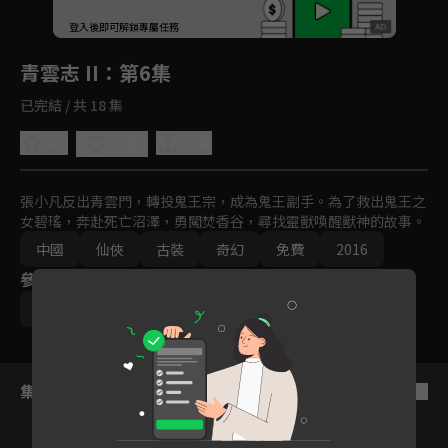
回首頁
登入後即可解鎖專屬任務
Play
青雲志 II
：第6集
已完結 / 共 18 集
4.4
分享
收藏
張小凡反出青雲門，轉投鬼王宗，成為鬼王副手。為了救出鬼王之
女碧瑤，奔赴死亡沼澤，勇闖焚香谷，尋找靈獸喚醒獸神的故事。
中國
仙俠
古裝
奇幻
免費
2016
參與演員
李易峰
趙麗穎
楊紫
成毅
秦俊傑
集數列表
反序