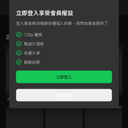
立即登入享受會員權益
3
4
5
6
7
8
9
登入會員解決看劇各種惱人的事，我們為會員提供了
720p 畫質
為您推薦
略過片頭尾
VIP
收藏片單
觀劇紀錄
立即登入
直接觀看
青雲志
哪吒
遇見你，真香！
VIP