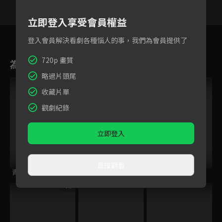
立即登入享受會員權益
7
8
9
10
11
12
1
登入會員解決看劇各種惱人的事，我們為會員提供了
720p 畫質
為您推薦
略過片頭尾
VIP
收藏片單
觀劇紀錄
立即登入
直接觀看
青雲志
哪吒
遇見你，真香！
VIP