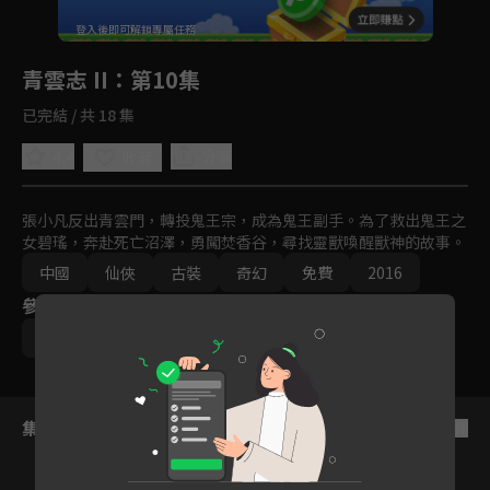
回首頁
登入後即可解鎖專屬任務
Play
青雲志 II
：第10集
已完結 / 共 18 集
4.4
分享
收藏
張小凡反出青雲門，轉投鬼王宗，成為鬼王副手。為了救出鬼王之
女碧瑤，奔赴死亡沼澤，勇闖焚香谷，尋找靈獸喚醒獸神的故事。
中國
仙俠
古裝
奇幻
免費
2016
參與演員
李易峰
趙麗穎
楊紫
成毅
秦俊傑
集數列表
反序