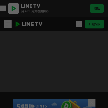
開啟
用 APP 免費看更精彩
升級VIP
青雲志 II
目前未允許這部影片在你所在的地區播放
如有不便請見諒
Unmute
玩遊戲 賺POINTS！