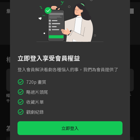
集數列表
反序
16
17
18
19
20
21
2
立即登入享受會員權益
相關花絮
登入會員解決看劇各種惱人的事，我們為會員提供了
720p 畫質
略過片頭尾
經過一晚姜思梨終與裴
假太監公主抱起姜思
後悔將她關禁閉，裴千
千羽心意相通
梨，當晚讓她知道自己
羽以嘴餵藥姜思梨
收藏片單
是真男人！
觀劇紀錄
為您推薦
立即登入