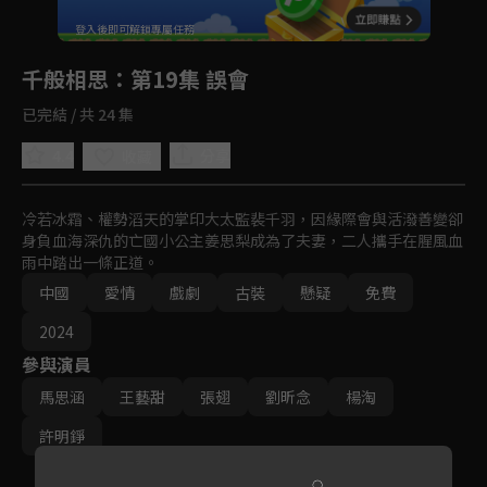
回首頁
登入後即可解鎖專屬任務
Play
千般相思
：第19集 誤會
已完結 / 共 24 集
4.4
分享
收藏
冷若冰霜、權勢滔天的掌印大太監裴千羽，因緣際會與活潑善變卻
身負血海深仇的亡國小公主姜思梨成為了夫妻，二人攜手在腥風血
雨中踏出一條正道。
中國
愛情
戲劇
古裝
懸疑
免費
2024
參與演員
馬思涵
王藝甜
張翅
劉昕念
楊淘
許明錚