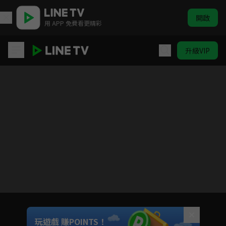
開啟
用 APP 免費看更精彩
升級VIP
千般相思
目前未允許這部影片在你所在的地區播放
如有不便請見諒
Unmute
玩遊戲 賺POINTS！