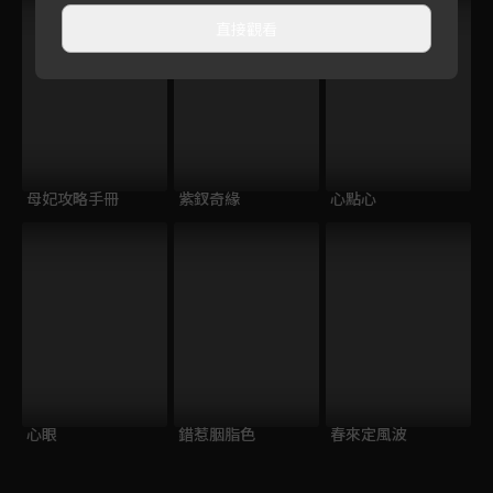
直接觀看
母妃攻略手冊
紫釵奇緣
心點心
心眼
錯惹胭脂色
春來定風波