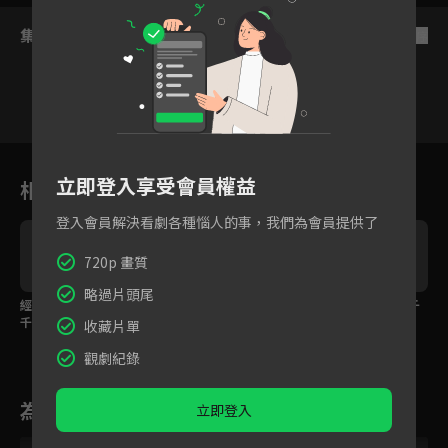
集數列表
反序
12
13
14
15
16
17
1
立即登入享受會員權益
相關花絮
登入會員解決看劇各種惱人的事，我們為會員提供了
720p 畫質
略過片頭尾
經過一晚姜思梨終與裴
假太監公主抱起姜思
後悔將她關禁閉，裴千
千羽心意相通
梨，當晚讓她知道自己
羽以嘴餵藥姜思梨
收藏片單
是真男人！
觀劇紀錄
為您推薦
立即登入