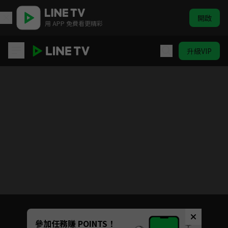
開啟
用 APP 免費看更精彩
升級VIP
千般相思
目前未允許這部影片在你所在的地區播放
如有不便請見諒
Unmute
參加任務賺 POINTS！