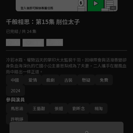
回首頁
登入後即可解鎖專屬任務
Play
千般相思
：第15集 削位太子
已完結 / 共 24 集
4.4
分享
收藏
冷若冰霜、權勢滔天的掌印大太監裴千羽，因緣際會與活潑善變卻
身負血海深仇的亡國小公主姜思梨成為了夫妻，二人攜手在腥風血
雨中踏出一條正道。
中國
愛情
戲劇
古裝
懸疑
免費
2024
參與演員
馬思涵
王藝甜
張翅
劉昕念
楊淘
許明錚