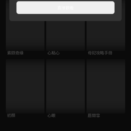
直接觀看
紫釵奇緣
心點心
母妃攻略手冊
初顏
心眼
眉間雪