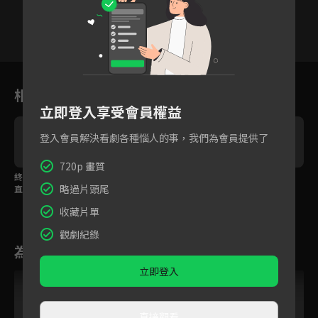
7
8
9
10
11
12
1
相關花絮
立即登入享受會員權益
登入會員解決看劇各種惱人的事，我們為會員提供了
720p 畫質
終於大婚！周時予接親
周時予以吻喚醒，月令
周時予床上與月令相
略過片頭尾
直接公主抱走月令
甜吻回應
擁，不捨離別
收藏片單
觀劇紀錄
為您推薦
立即登入
直接觀看