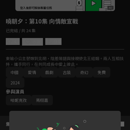
回首頁
登入後即可解鎖專屬任務
Play
曉朝夕
：第10集 向情敵宣戰
已完結 / 共 24 集
4.7
分享
收藏
東瑜小公主替嫁到北朔，陰差陽錯與接親使北王結姻。兩人互相扶
持，攜手同行，在共同成長中愛上彼此。
中國
愛情
戲劇
古裝
奇幻
免費
2024
參與演員
哈妮克孜
焉栩嘉
集數列表
反序