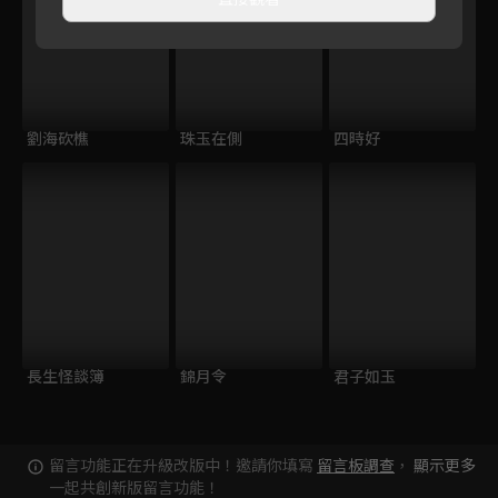
劉海砍樵
珠玉在側
四時好
長生怪談簿
錦月令
君子如玉
留言功能正在升級改版中！邀請你填寫
留言板調查
，
顯示更多
一起共創新版留言功能！