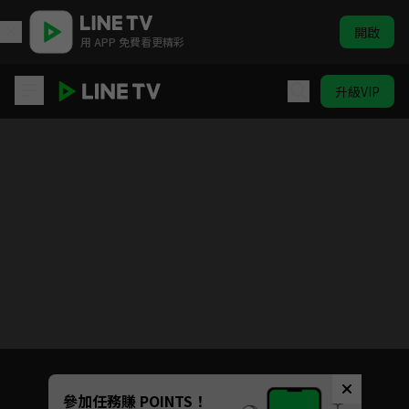
開啟
用 APP 免費看更精彩
升級VIP
曉朝夕
目前未允許這部影片在你所在的地區播放
如有不便請見諒
Unmute
參加任務賺 POINTS！