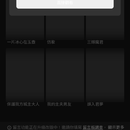
直接觀看
一片冰心在玉壺
仿妝
三嫁魔君
保護我方城主大人
我的主夫男友
誤入君夢
留言功能正在升級改版中！邀請你填寫
留言板調查
，
顯示更多