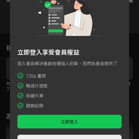
5
6
7
8
9
10
11
相關花絮
立即登入享受會員權益
登入會員解決看劇各種惱人的事，我們為會員提供了
720p 畫質
花絮：吳博威在浴室脫
妳竟然讓我的兒子叫別
沒血緣關係的兄妹親嘴
略過片頭尾
了！和陳欣予大吻特吻
人爸爸？
了
名場面來啦
收藏片單
觀劇紀錄
為您推薦
立即登入