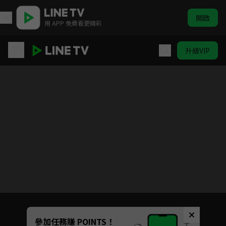
開啟
用 APP 免費看更精彩
升級VIP
誤情
目前未允許這部影片在你所在的地區播放
如有不便請見諒
Unmute
參加任務賺 POINTS！