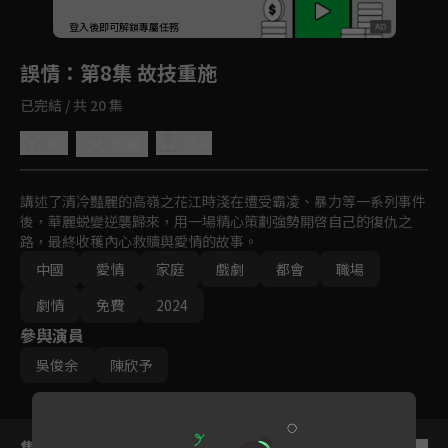
回首頁
登入後即可解鎖專屬任務
Play
誤情
：第8集 故技重施
已完結 / 共 20 集
4.3
分享
收藏
講述了清冷豔麗的高嶺之花江時淺在遭受霸凌、暴力等一系列事件
後，華麗蜕變逆襲歸來，用一場精心策劃強勢開啓自己的復仇之
路，最終收穫內心救贖與愛情的故事。
中國
愛情
家庭
戲劇
都會
職場
劇情
免費
2024
參與演員
吳俊余
陳欣予
集數列表
反序